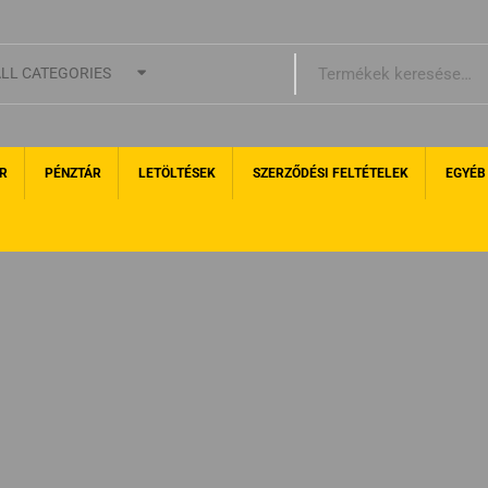
LL CATEGORIES
R
PÉNZTÁR
LETÖLTÉSEK
SZERZŐDÉSI FELTÉTELEK
EGYÉB