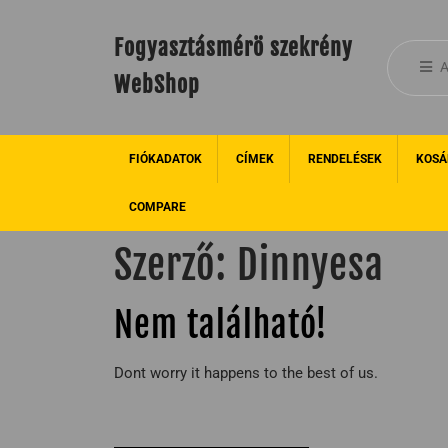
Fogyasztásmérö szekrény
A
WebShop
FIÓKADATOK
CÍMEK
RENDELÉSEK
KOSÁ
COMPARE
Szerző:
Dinnyesa
Nem található!
Dont worry it happens to the best of us.