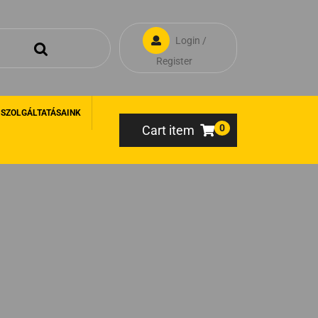
Login /
Register
 SZOLGÁLTATÁSAINK
0
Cart item