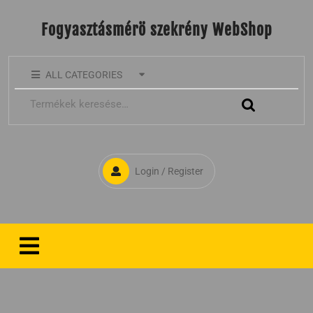
Fogyasztásmérö szekrény WebShop
ALL CATEGORIES
Login / Register