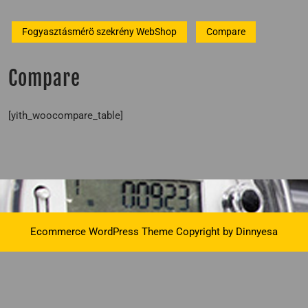
Fogyasztásmérö szekrény WebShop
Compare
Compare
[yith_woocompare_table]
Ecommerce WordPress Theme
Copyright by Dinnyesa