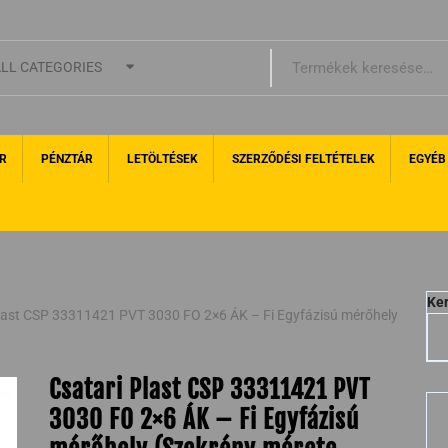
LL CATEGORIES
R
PÉNZTÁR
LETÖLTÉSEK
SZERZŐDÉSI FELTÉTELEK
EGYÉB
Ke
Plast CSP 33311421 PVT 3030 FO 2×6 ÁK – Fi Egyfázisú mérőhely
Csatari Plast CSP 33311421 PVT
3030 FO 2×6 ÁK – Fi Egyfázisú