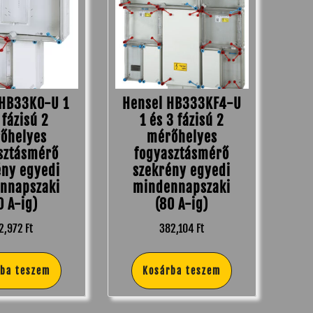
 HB33K0-U 1
Hensel HB333KF4-U
 fázisú 2
1 és 3 fázisú 2
őhelyes
mérőhelyes
sztásmérő
fogyasztásmérő
ény egyedi
szekrény egyedi
nnapszaki
mindennapszaki
0 A-ig)
(80 A-ig)
12,972
Ft
382,104
Ft
rba teszem
Kosárba teszem