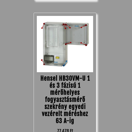
Hensel HB30VM-U 1
és 3 fázisú 1
mérőhelyes
fogyasztásmérő
szekrény egyedi
vezérelt méréshez
63 A-ig
77,478
Ft