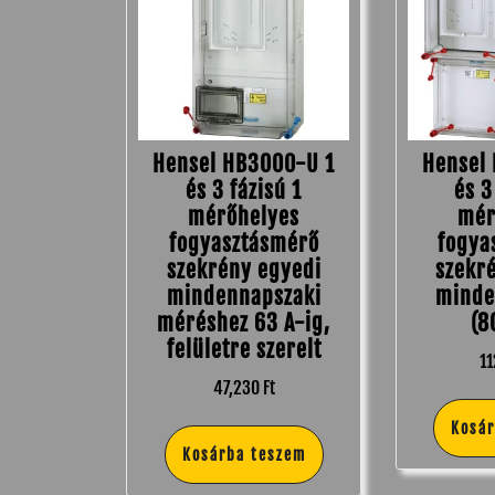
Hensel HB3000-U 1
Hensel
és 3 fázisú 1
és 3
mérőhelyes
mér
fogyasztásmérő
fogya
szekrény egyedi
szekr
mindennapszaki
minde
méréshez 63 A-ig,
(8
felületre szerelt
1
47,230
Ft
Kosá
Kosárba teszem