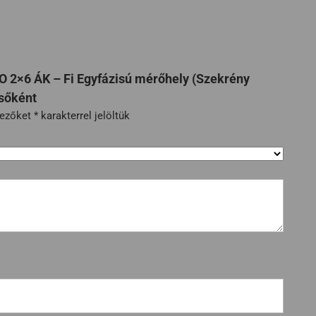
O 2×6 ÁK – Fi Egyfázisú mérőhely (Szekrény
sőként
mezőket
*
karakterrel jelöltük