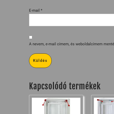
E-mail
*
A nevem, e-mail címem, és weboldalcímem ment
Kapcsolódó termékek