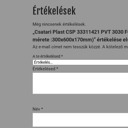
Értékelések
Még nincsenek értékelések.
„Csatari Plast CSP 33311421 PVT 3030 F
mérete :300x600x170mm)” értékelése el
Az e-mail címet nem tesszük közzé.
A kötelező 
A te értékelésed
*
Értékelésed
*
Név
*