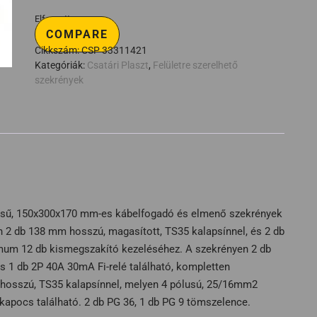
Elfogyott
COMPARE
Cikkszám:
CSP 33311421
Kategóriák:
Csatári Plaszt
,
Felületre szerelhető
szekrények
zésű, 150x300x170 mm-es kábelfogadó és elmenő szekrények
 2 db 138 mm hosszú, magasított, TS35 kalapsínnel, és 2 db
mum 12 db kismegszakító kezeléséhez. A szekrényen 2 db
 1 db 2P 40A 30mA Fi-relé található, kompletten
 hosszú, TS35 kalapsínnel, melyen 4 pólusú, 25/16mm2
apocs található. 2 db PG 36, 1 db PG 9 tömszelence.