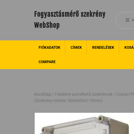
Fogyasztásmérö szekrény
A
WebShop
FIÓKADATOK
CÍMEK
RENDELÉSEK
KOSÁ
COMPARE
Kezdőlap
/
Felületre szerelhető szekrények
/ Csatari 
(Szekrény mérete :300x600x170mm)