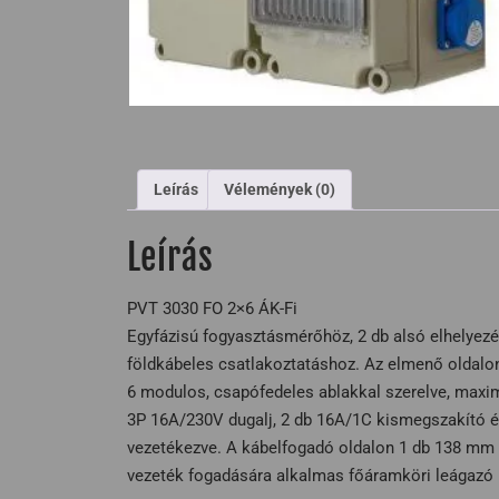
Leírás
Vélemények (0)
Leírás
PVT 3030 FO 2×6 ÁK-Fi
Egyfázisú fogyasztásmérőhöz, 2 db alsó elhelye
földkábeles csatlakoztatáshoz. Az elmenő oldalon
6 modulos, csapófedeles ablakkal szerelve, maxi
3P 16A/230V dugalj, 2 db 16A/1C kismegszakító és
vezetékezve. A kábelfogadó oldalon 1 db 138 mm
vezeték fogadására alkalmas főáramköri leágazó k