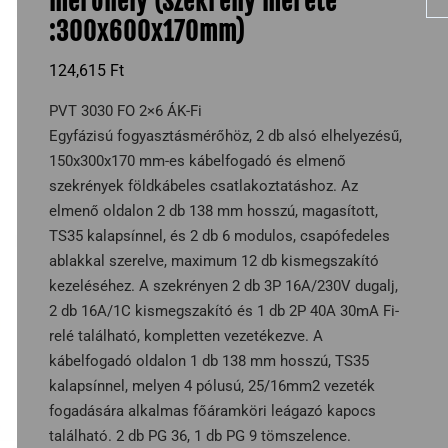
mérőhely (Szekrény mérete
:300x600x170mm)
124,615
Ft
PVT 3030 FO 2×6 ÁK-Fi
Egyfázisú fogyasztásmérőhöz, 2 db alsó elhelyezésű,
150x300x170 mm-es kábelfogadó és elmenő
szekrények földkábeles csatlakoztatáshoz. Az
elmenő oldalon 2 db 138 mm hosszú, magasított,
TS35 kalapsínnel, és 2 db 6 modulos, csapófedeles
ablakkal szerelve, maximum 12 db kismegszakító
kezeléséhez. A szekrényen 2 db 3P 16A/230V dugalj,
2 db 16A/1C kismegszakító és 1 db 2P 40A 30mA Fi-
relé található, kompletten vezetékezve. A
kábelfogadó oldalon 1 db 138 mm hosszú, TS35
kalapsínnel, melyen 4 pólusú, 25/16mm2 vezeték
fogadására alkalmas főáramköri leágazó kapocs
található. 2 db PG 36, 1 db PG 9 tömszelence.