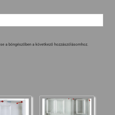
ése a böngészőben a következő hozzászólásomhoz.