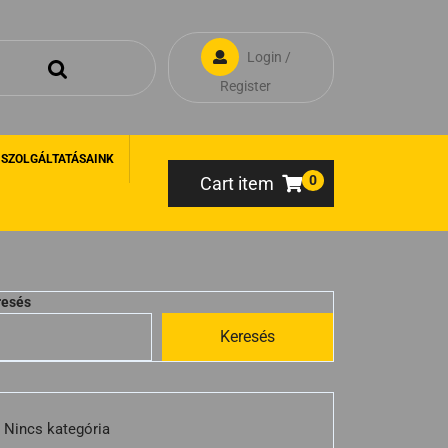
Login /
Register
 SZOLGÁLTATÁSAINK
0
Cart item
resés
Keresés
Nincs kategória