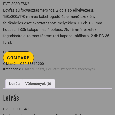
PVT 3030 FSK2
Egyfázisú fogyasztásmérőhöz, 2 db alsó elhelyezésű,
150x300x170 mm-es kábelfogadó és elmenő szekrény
földkábeles csatlakoztatáshoz, melyekben 1-1 db 138 mm
hosszú, TS35 kalapsín és 4 pólusú, 25/16mm2 vezeték
fogadására alkalmas főáramköri kapocs található. 2 db PG 36
furat.
Elfogyott
COMPARE
Cikkszám:
CSP 33312200
Kategóriák:
Csatári Plaszt
,
Felületre szerelhető szekrények
Leírás
Vélemények (0)
Leírás
PVT 3030 FSK2