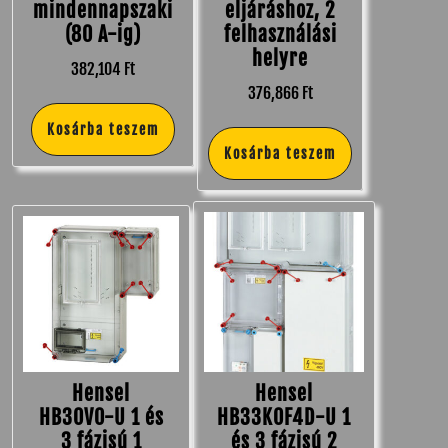
mindennapszaki
eljáráshoz, 2
(80 A-ig)
felhasználási
helyre
382,104
Ft
376,866
Ft
Kosárba teszem
Kosárba teszem
Hensel
Hensel
HB30V0-U 1 és
HB33K0F4D-U 1
3 fázisú 1
és 3 fázisú 2