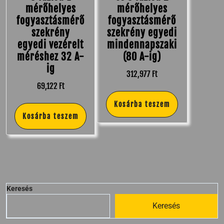
mérőhelyes
mérőhelyes
fogyasztásmérő
fogyasztásmérő
szekrény
szekrény egyedi
egyedi vezérelt
mindennapszaki
méréshez 32 A-
(80 A-ig)
ig
312,977
Ft
69,122
Ft
Kosárba teszem
Kosárba teszem
Keresés
Keresés