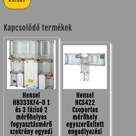
Kapcsolódó termékek
Hensel
Hensel
HB333KF4-U 1
HCS422
és 3 fázisú 2
Csoportos
mérőhelyes
mérőhely
fogyasztásmérő
egyszerűsített
szekrény egyedi
engedlyezési