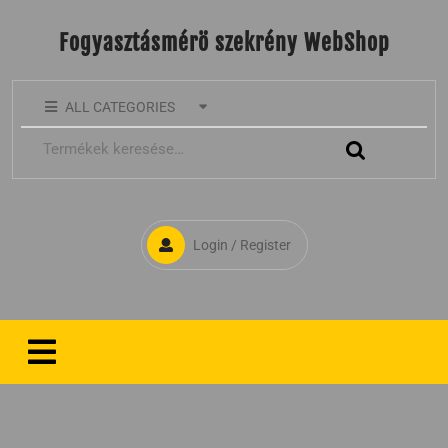
Fogyasztásmérö szekrény WebShop
ALL CATEGORIES
Login / Register