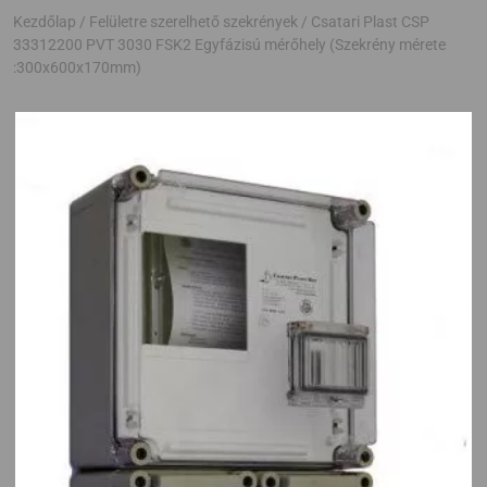
Kezdőlap
/
Felületre szerelhető szekrények
/ Csatari Plast CSP
33312200 PVT 3030 FSK2 Egyfázisú mérőhely (Szekrény mérete
:300x600x170mm)