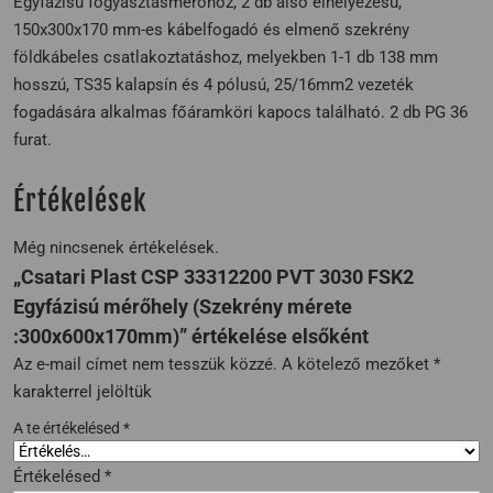
Egyfázisú fogyasztásmérőhöz, 2 db alsó elhelyezésű,
150x300x170 mm-es kábelfogadó és elmenő szekrény
földkábeles csatlakoztatáshoz, melyekben 1-1 db 138 mm
hosszú, TS35 kalapsín és 4 pólusú, 25/16mm2 vezeték
fogadására alkalmas főáramköri kapocs található. 2 db PG 36
furat.
Értékelések
Még nincsenek értékelések.
„Csatari Plast CSP 33312200 PVT 3030 FSK2
Egyfázisú mérőhely (Szekrény mérete
:300x600x170mm)” értékelése elsőként
Az e-mail címet nem tesszük közzé.
A kötelező mezőket
*
karakterrel jelöltük
A te értékelésed
*
Értékelésed
*