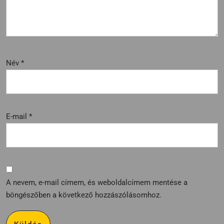
Név
*
E-mail
*
A nevem, e-mail címem, és weboldalcímem mentése a
böngészőben a következő hozzászólásomhoz.