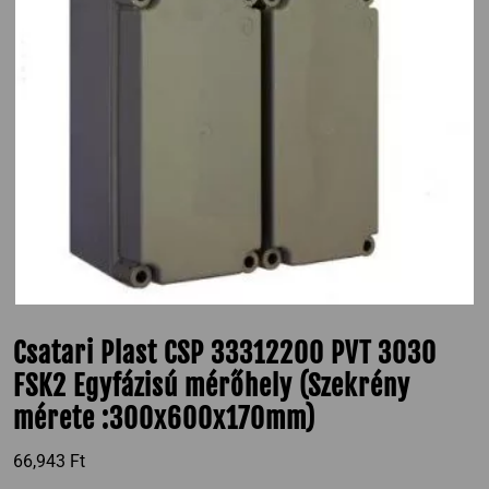
Csatari Plast CSP 33312200 PVT 3030
FSK2 Egyfázisú mérőhely (Szekrény
mérete :300x600x170mm)
66,943
Ft