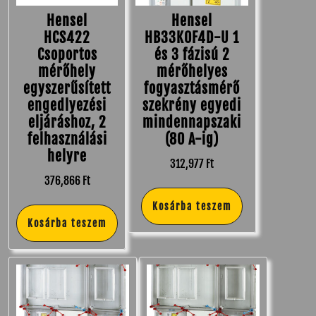
Hensel
Hensel
HCS422
HB33K0F4D-U 1
Csoportos
és 3 fázisú 2
mérőhely
mérőhelyes
egyszerűsített
fogyasztásmérő
engedlyezési
szekrény egyedi
eljáráshoz, 2
mindennapszaki
felhasználási
(80 A-ig)
helyre
312,977
Ft
376,866
Ft
Kosárba teszem
Kosárba teszem