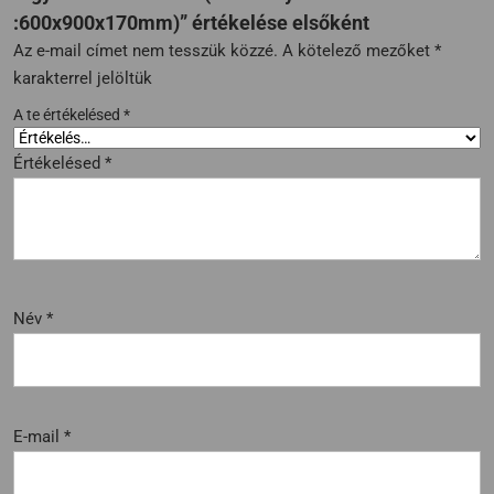
:600x900x170mm)” értékelése elsőként
Az e-mail címet nem tesszük közzé.
A kötelező mezőket
*
karakterrel jelöltük
A te értékelésed
*
Értékelésed
*
Név
*
E-mail
*