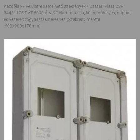
Kezdőlap
/
Felületre szerelhető szekrények
/ Csatari Plast CSP
34461105 PVT 6090 Á-V KF Háromfázisú, két mérőhelyes, nappali
és vezérelt fogyasztásméréshez (Szekrény mérete
:600x900x170mm)