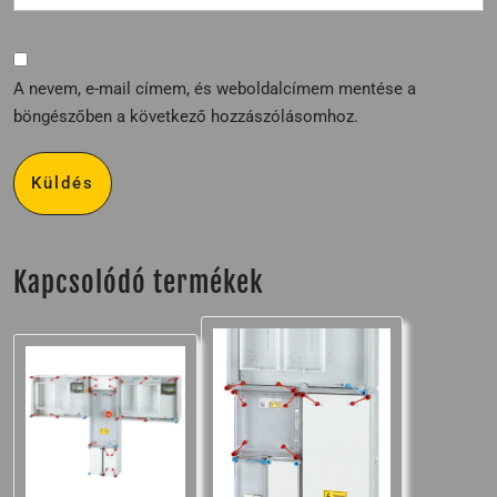
A nevem, e-mail címem, és weboldalcímem mentése a
böngészőben a következő hozzászólásomhoz.
Kapcsolódó termékek