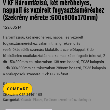
V KF Háromfázisú, két mérőhelyes,
nappali és vezérelt fogyasztásméréshez
(Szekrény mérete :600x900x170mm)
122,605
Ft
Háromfázisú, két mérőhelyes, nappali és vezérelt
fogyasztásméréshez, valamint hangfrekvenciás
vezérlőkészülék számára kialakított szerelőlappal. 3 db
földkábeles csatlakoztatásra alkalmas kábelfogadó tokozat, 2
db 150x300mm-es tokozatban 138 mm hosszú, TS35 kalapsín,
1 db 300x300mm-es tokozatban 288mm hosszú, TS35 kalapsín
a sorkapcsok számára. 3 db PG 36 furat.
Elfogyott
COMPARE
Cikkszám:
CSP 34461105
Kategóriák:
Csatári Plaszt
,
Felületre szerelhető szekrények