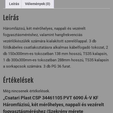
Leírás
Vélemények (0)
Leírás
Háromfázisú, két mérőhelyes, nappali és vezérelt
fogyasztásméréshez, valamint hangfrekvenciás
vezérlőkészülék számára kialakított szerelőlappal. 3 db
földkábeles csatlakoztatásra alkalmas kábelfogadó tokozat, 2
db 150x300mm-es tokozatban 138 mm hosszú, TS35 kalapsín,
1 db 300x300mm-es tokozatban 288mm hosszú, TS35 kalapsín
a sorkapcsok számára. 3 db PG 36 furat.
Értékelések
Még nincsenek értékelések.
„Csatari Plast CSP 34461105 PVT 6090 Á-V KF
Háromfázisú, két mérőhelyes, nappali és vezérelt
fogyasztásméréshez (Szekrény mérete