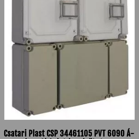
Csatari Plast CSP 34461105 PVT 6090 Á-