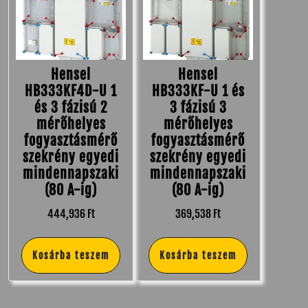
Hensel
Hensel
HB333KF4D-U 1
HB333KF-U 1 és
és 3 fázisú 2
3 fázisú 3
mérőhelyes
mérőhelyes
fogyasztásmérő
fogyasztásmérő
szekrény egyedi
szekrény egyedi
mindennapszaki
mindennapszaki
(80 A-ig)
(80 A-ig)
444,936
Ft
369,538
Ft
Kosárba teszem
Kosárba teszem