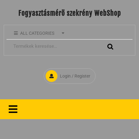
Fogyasztásmérö szekrény WebShop
ALL CATEGORIES
Login / Register