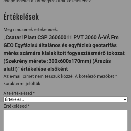
csapófedéllel a kismegszakítók kezeléséhez.
Értékelések
Még nincsenek értékelések.
„Csatari Plast CSP 36060011 PVT 3060 Á-VÁ Fm
GEO Egyfázisú általános és egyfázisú geotarifás
mérés számára kialakított fogyasztásmérő tokozat
(Szekrény mérete :300x600x170mm) (Árazás
alatt!)” értékelése elsőként
Az e-mail címet nem tesszük közzé.
A kötelező mezőket
*
karakterrel jelöltük
A te értékelésed
*
Értékelésed
*