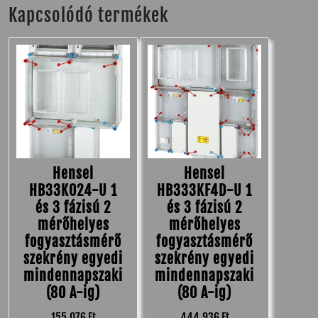
Kapcsolódó termékek
Hensel
Hensel
HB33K024-U 1
HB333KF4D-U 1
és 3 fázisú 2
és 3 fázisú 2
mérőhelyes
mérőhelyes
fogyasztásmérő
fogyasztásmérő
szekrény egyedi
szekrény egyedi
mindennapszaki
mindennapszaki
(80 A-ig)
(80 A-ig)
155,076
Ft
444,936
Ft