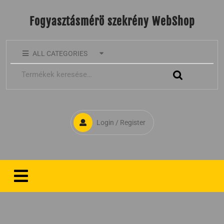
Fogyasztásmérö szekrény WebShop
ALL CATEGORIES
Login / Register