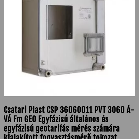
Csatari Plast CSP 36060011 PVT 3060 Á-
VÁ Fm GEO Egyfázisú általános és
egyfázisú geotarifás mérés számára
kialakított fogyasztásmérő tokozat