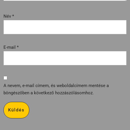
Név
*
E-mail
*
A nevem, e-mail címem, és weboldalcímem mentése a
böngészőben a következő hozzászólásomhoz.