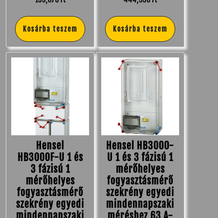
Kosárba teszem
Kosárba teszem
Hensel
Hensel HB3000-
HB3000F-U 1 és
U 1 és 3 fázisú 1
3 fázisú 1
mérőhelyes
mérőhelyes
fogyasztásmérő
fogyasztásmérő
szekrény egyedi
szekrény egyedi
mindennapszaki
mindennapszaki
méréshez 63 A-