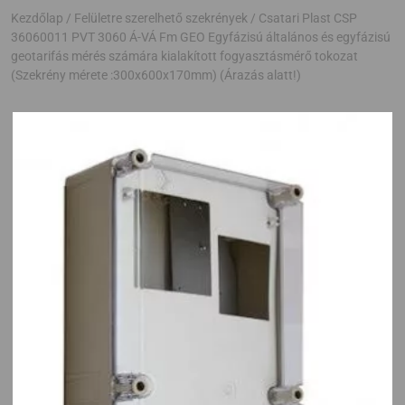
Kezdőlap
/
Felületre szerelhető szekrények
/ Csatari Plast CSP
36060011 PVT 3060 Á-VÁ Fm GEO Egyfázisú általános és egyfázisú
geotarifás mérés számára kialakított fogyasztásmérő tokozat
(Szekrény mérete :300x600x170mm) (Árazás alatt!)