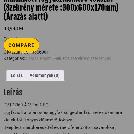
(Szekrény mérete :300x600x170mm)
(Árazás alatt!)
48,993
Ft
Elfogyott
COMPARE
Cikkszám:
CSP 36060011
Kategóriák:
Csatári Plaszt
,
Felületre szerelhető szekrények
Leírás
Vélemények (0)
Leírás
PVT 3060 Á-V Fm GEO
Egyfázisú általános és egyfázisú geotarifás mérés számára
kialakított fogyasztásmérő tokozat.
Beépített mérőkereszttel és mérőfelerősítő csavarokkal,