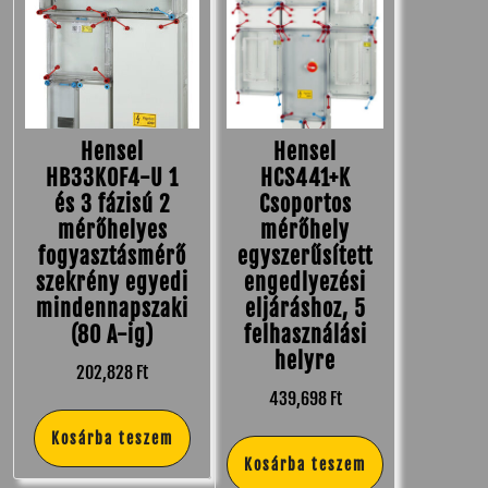
Hensel
Hensel
HB33K0F4-U 1
HCS441+K
és 3 fázisú 2
Csoportos
mérőhelyes
mérőhely
fogyasztásmérő
egyszerűsített
szekrény egyedi
engedlyezési
mindennapszaki
eljáráshoz, 5
(80 A-ig)
felhasználási
helyre
202,828
Ft
439,698
Ft
Kosárba teszem
Kosárba teszem