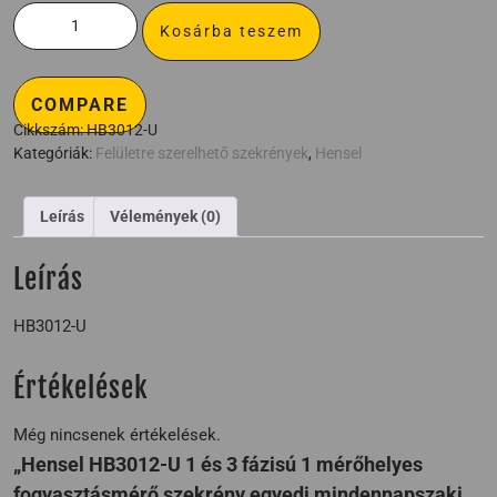
Kosárba teszem
COMPARE
Cikkszám:
HB3012-U
Kategóriák:
Felületre szerelhető szekrények
,
Hensel
Leírás
Vélemények (0)
Leírás
HB3012-U
Értékelések
Még nincsenek értékelések.
„Hensel HB3012-U 1 és 3 fázisú 1 mérőhelyes
fogyasztásmérő szekrény egyedi mindennapszaki