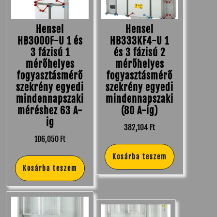
Hensel
Hensel
HB3000F-U 1 és
HB333KF4-U 1
3 fázisú 1
és 3 fázisú 2
mérőhelyes
mérőhelyes
fogyasztásmérő
fogyasztásmérő
szekrény egyedi
szekrény egyedi
mindennapszaki
mindennapszaki
méréshez 63 A-
(80 A-ig)
ig
382,104
Ft
106,050
Ft
Kosárba teszem
Kosárba teszem