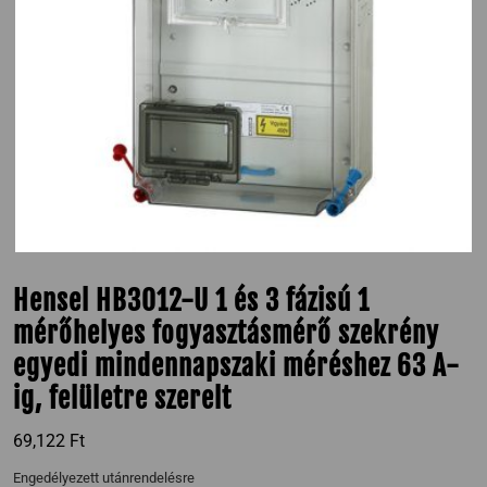
Hensel HB3012-U 1 és 3 fázisú 1
mérőhelyes fogyasztásmérő szekrény
egyedi mindennapszaki méréshez 63 A-
ig, felületre szerelt
69,122
Ft
Engedélyezett utánrendelésre