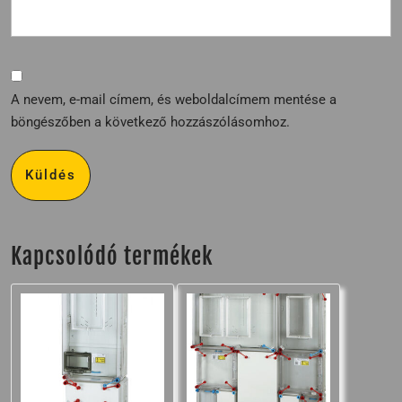
A nevem, e-mail címem, és weboldalcímem mentése a
böngészőben a következő hozzászólásomhoz.
Kapcsolódó termékek