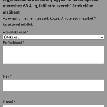
méréshez 63 A-ig, felületre szerelt” értékelése
elsőként
Az e-mail címet nem tesszük közzé.
A kötelező mezőket
*
karakterrel jelöltük
A te értékelésed
*
Értékelésed
*
Név
*
E-mail
*