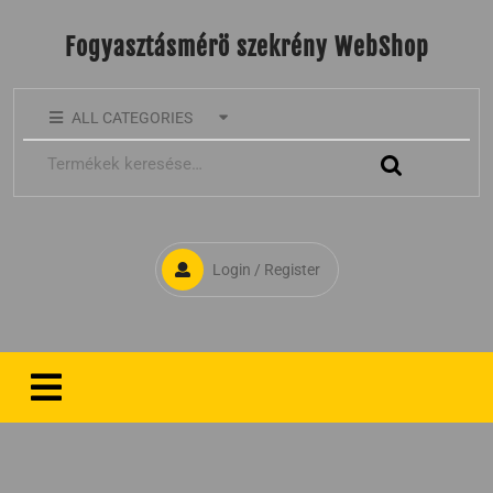
Fogyasztásmérö szekrény WebShop
ALL CATEGORIES
Login / Register