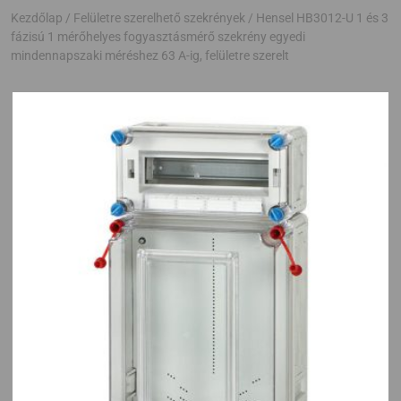
Kezdőlap
/
Felületre szerelhető szekrények
/ Hensel HB3012-U 1 és 3
fázisú 1 mérőhelyes fogyasztásmérő szekrény egyedi
mindennapszaki méréshez 63 A-ig, felületre szerelt