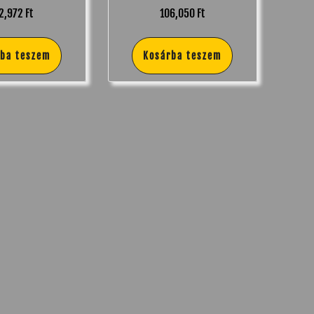
12,972
Ft
106,050
Ft
rba teszem
Kosárba teszem