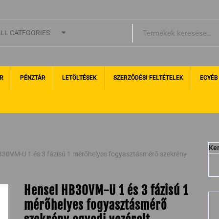
LL CATEGORIES
R
PÉNZTÁR
LETÖLTÉSEK
SZERZŐDÉSI FELTÉTELEK
EGYÉB
Ke
B30VM-U 1 és 3 fázisú 1 mérőhelyes fogyasztásmérő szekrény
Hensel HB30VM-U 1 és 3 fázisú 1
mérőhelyes fogyasztásmérő