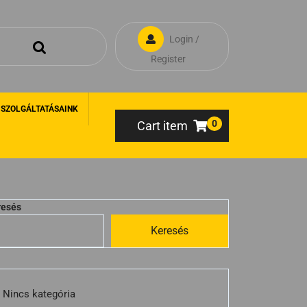
Login /
Register
 SZOLGÁLTATÁSAINK
0
Cart item
resés
Keresés
Nincs kategória