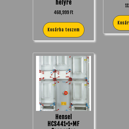
helyre
1
468,999
Ft
Kosá
Kosárba teszem
Hensel
HCS441+1+MF