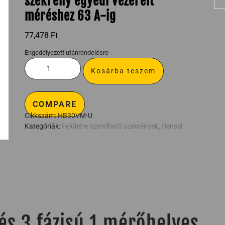
szekrény egyedi vezérelt
méréshez 63 A-ig
77,478
Ft
Engedélyezett utánrendelésre
Kosárba teszem
COMPARE
Cikkszám:
HB30VM-U
Kategóriák:
Felületre szerelhető szekrények
,
Hensel
s 3 fázisú 1 mérőhelyes