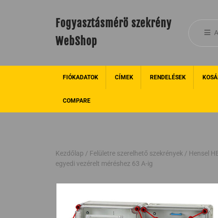
Fogyasztásmérö szekrény
A
WebShop
FIÓKADATOK
CÍMEK
RENDELÉSEK
KOSÁ
COMPARE
Kezdőlap
/
Felületre szerelhető szekrények
/ Hensel H
egyedi vezérelt méréshez 63 A-ig