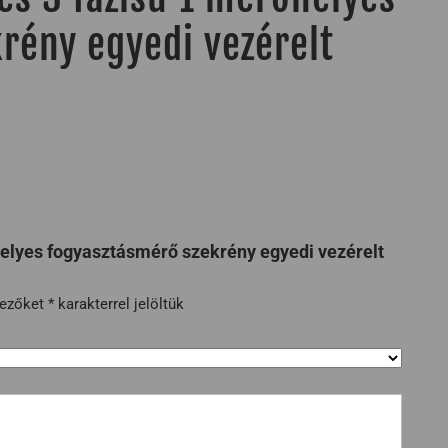
rény egyedi vezérelt
elyes fogyasztásmérő szekrény egyedi vezérelt
mezőket
*
karakterrel jelöltük