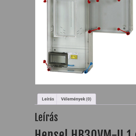
Leírás
Vélemények (0)
Leírás
Hensel HB30VM-U 1 é