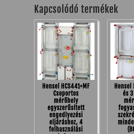
Kapcsolódó termékek
Hensel HCS441+MF
Hensel
Csoportos
és 3
mérőhely
mér
egyszerűsített
fogya
engedlyezési
szekr
eljáráshoz, 4
minde
felhasználási
(8