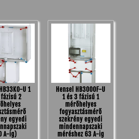
 HB33K0-U 1
Hensel HB3000F-U
 fázisú 2
1 és 3 fázisú 1
őhelyes
mérőhelyes
sztásmérő
fogyasztásmérő
ény egyedi
szekrény egyedi
nnapszaki
mindennapszaki
0 A-ig)
méréshez 63 A-ig