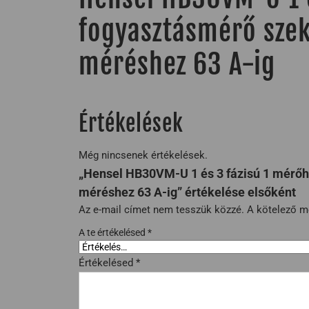
fogyasztásmérő szek
méréshez 63 A-ig
Értékelések
Még nincsenek értékelések.
„Hensel HB30VM-U 1 és 3 fázisú 1 mérőh
méréshez 63 A-ig” értékelése elsőként
Az e-mail címet nem tesszük közzé.
A kötelező 
A te értékelésed
*
Értékelésed
*