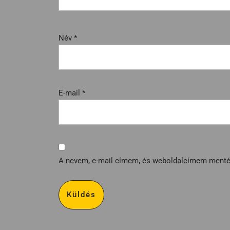
Név
*
E-mail
*
A nevem, e-mail címem, és weboldalcímem ment