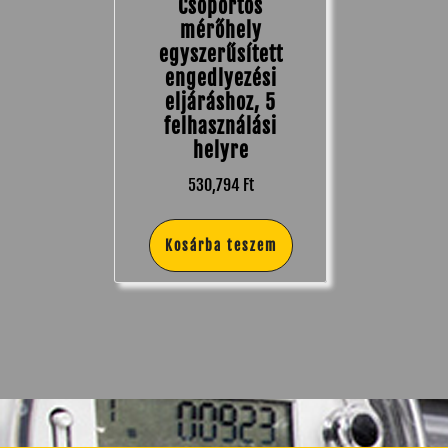
Csoportos
mérőhely
egyszerűsített
engedlyezési
eljáráshoz, 5
felhasználási
helyre
530,794
Ft
Kosárba teszem