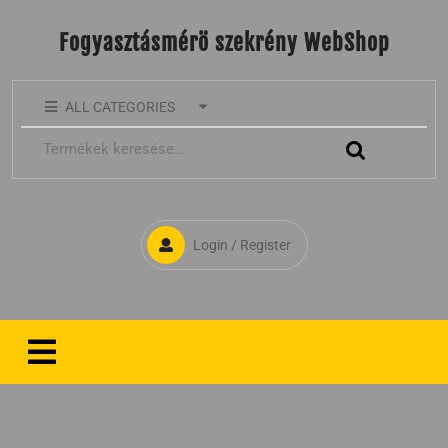
Fogyasztásmérö szekrény WebShop
ALL CATEGORIES
Login / Register