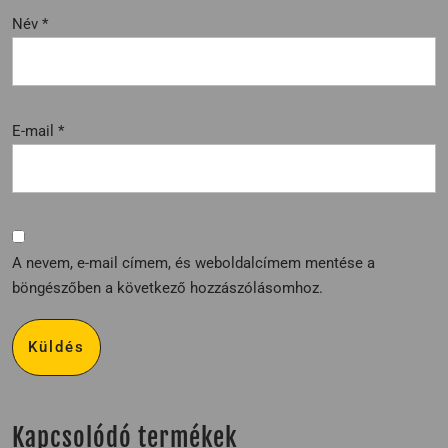
Név
*
E-mail
*
A nevem, e-mail címem, és weboldalcímem mentése a
böngészőben a következő hozzászólásomhoz.
Kapcsolódó termékek