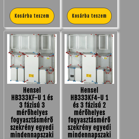
Kosárba teszem
Kosárba teszem
Hensel
Hensel
HB333KF-U 1 és
HB333KF4-U 1
3 fázisú 3
és 3 fázisú 2
mérőhelyes
mérőhelyes
fogyasztásmérő
fogyasztásmérő
szekrény egyedi
szekrény egyedi
mindennapszaki
mindennapszaki