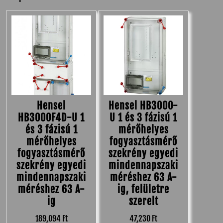
Hensel
Hensel HB3000-
HB3000F4D-U 1
U 1 és 3 fázisú 1
és 3 fázisú 1
mérőhelyes
mérőhelyes
fogyasztásmérő
fogyasztásmérő
szekrény egyedi
szekrény egyedi
mindennapszaki
mindennapszaki
méréshez 63 A-
méréshez 63 A-
ig, felületre
ig
szerelt
189,094
Ft
47,230
Ft