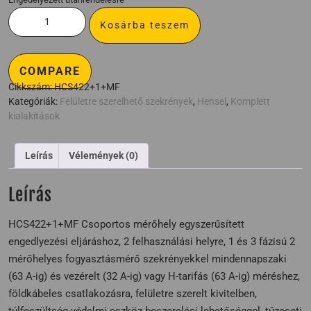
Kosárba teszem
COMPARE
Cikkszám:
HCS422+1+MF
Kategóriák:
Felületre szerelhető szekrények
,
Hensel
,
Komplett
kialakítások
Leírás
Vélemények (0)
Leírás
HCS422+1+MF Csoportos mérőhely egyszerűsített
engedlyezési eljáráshoz, 2 felhasználási helyre, 1 és 3 fázisú 2
mérőhelyes fogyasztásmérő szekrényekkel mindennapszaki
(63 A-ig) és vezérelt (32 A-ig) vagy H-tarifás (63 A-ig) méréshez,
földkábeles csatlakozásra, felületre szerelt kivitelben,
túlfeszültség-védelmi eszköz beszerelési lehetőséggel, tűzeseti