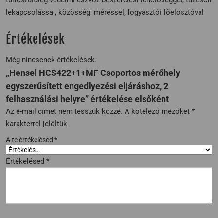
lekapcsolással, közösségi méréssel, fogyasztói főelosztóval
Értékelések
Még nincsenek értékelések.
„Hensel HCS422+1+MF Csoportos mérőhely
egyszerűsített engedlyezési eljáráshoz, 2
felhasználási helyre” értékelése elsőként
Az e-mail címet nem tesszük közzé.
A kötelező mezőket
*
karakterrel jelöltük
A te értékelésed
*
Értékelésed
*