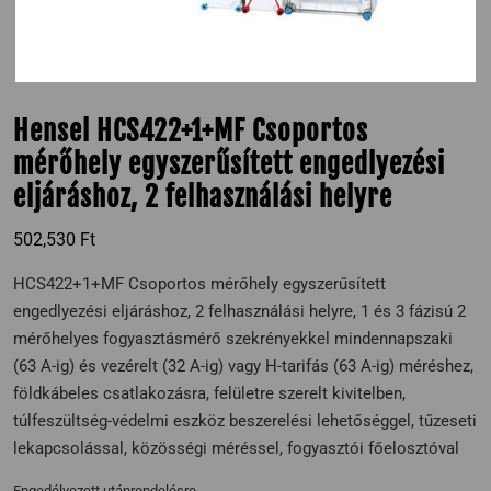
Hensel HCS422+1+MF Csoportos
mérőhely egyszerűsített engedlyezési
eljáráshoz, 2 felhasználási helyre
502,530
Ft
HCS422+1+MF Csoportos mérőhely egyszerűsített
engedlyezési eljáráshoz, 2 felhasználási helyre, 1 és 3 fázisú 2
mérőhelyes fogyasztásmérő szekrényekkel mindennapszaki
(63 A-ig) és vezérelt (32 A-ig) vagy H-tarifás (63 A-ig) méréshez,
földkábeles csatlakozásra, felületre szerelt kivitelben,
túlfeszültség-védelmi eszköz beszerelési lehetőséggel, tűzeseti
lekapcsolással, közösségi méréssel, fogyasztói főelosztóval
Engedélyezett utánrendelésre