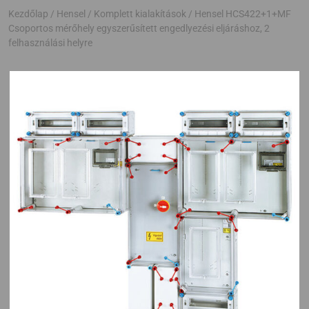
Kezdőlap
/
Hensel
/
Komplett kialakítások
/ Hensel HCS422+1+MF
Csoportos mérőhely egyszerűsített engedlyezési eljáráshoz, 2
felhasználási helyre