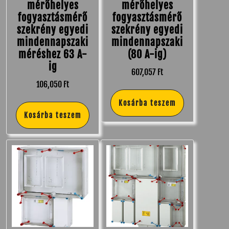
mérőhelyes
mérőhelyes
fogyasztásmérő
fogyasztásmérő
szekrény egyedi
szekrény egyedi
mindennapszaki
mindennapszaki
méréshez 63 A-
(80 A-ig)
ig
607,057
Ft
106,050
Ft
Kosárba teszem
Kosárba teszem