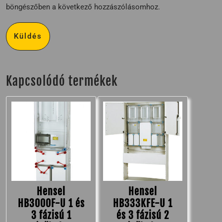
böngészőben a következő hozzászólásomhoz.
Kapcsolódó termékek
Hensel
Hensel
HB3000F-U 1 és
HB333KFE-U 1
3 fázisú 1
és 3 fázisú 2