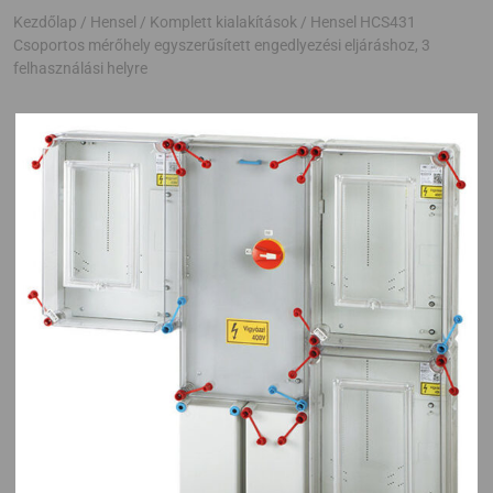
Kezdőlap
/
Hensel
/
Komplett kialakítások
/ Hensel HCS431
Csoportos mérőhely egyszerűsített engedlyezési eljáráshoz, 3
felhasználási helyre