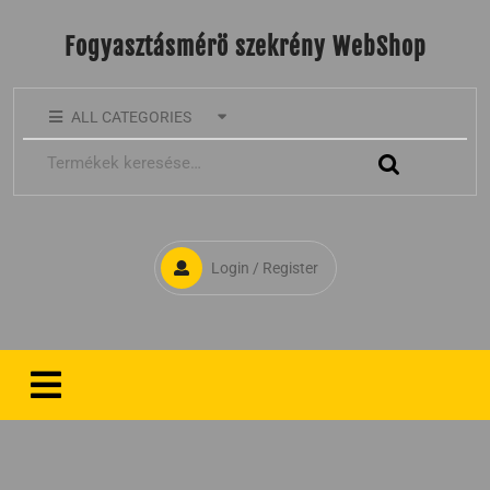
Fogyasztásmérö szekrény WebShop
ALL CATEGORIES
Login / Register