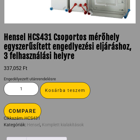
Hensel HCS431 Csoportos mérőhely
egyszerűsített engedlyezési eljáráshoz,
3 felhasználási helyre
337,052
Ft
Engedélyezett utánrendelésre
Kosárba teszem
COMPARE
Cikkszám:
HCS431
Kategóriák:
Hensel
,
Komplett kialakítások