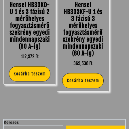
Hensel HB33K0-
Hensel
U 1 és 3 fázisú 2
HB333KF-U 1 és
mérőhelyes
3 fázisú 3
fogyasztásmérő
mérőhelyes
szekrény egyedi
fogyasztásmérő
mindennapszaki
szekrény egyedi
(80 A-ig)
mindennapszaki
(80 A-ig)
112,972
Ft
369,538
Ft
Kosárba teszem
Kosárba teszem
Keresés