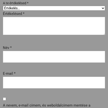
A te értékelésed
*
Értékelésed
*
Név
*
E-mail
*
A nevem, e-mail címem, és weboldalcímem mentése a