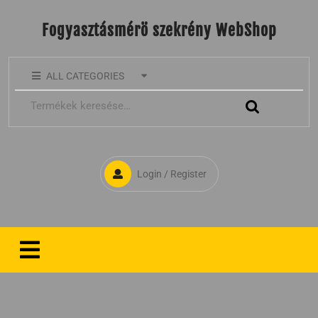
Fogyasztásmérö szekrény WebShop
ALL CATEGORIES
Login / Register