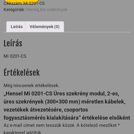
Cikkszám:
Mi 0201-CS
Kategóriák:
Hensel
,
Kis szekrények
Leírás
Vélemények (0)
Leírás
Mi 0201-CS
Értékelések
Még nincsenek értékelések.
„Hensel Mi 0201-CS Üres szekrény modul, 2-es,
üres szekrények (300×300 mm) méretlen kábelek,
vezetékek átvezetésére, csoportos
fogyasztásmérés kialakítására” értékelése elsőként
Az e-mail címet nem tesszük közzé.
A kötelező mezőket
*
karakterrel jelöltük