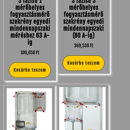
3 fázisú 1
3 fázisú 3
mérőhelyes
mérőhelyes
fogyasztásmérő
fogyasztásmérő
szekrény egyedi
szekrény egyedi
mindennapszaki
mindennapszaki
méréshez 63 A-
(80 A-ig)
ig
369,538
Ft
106,050
Ft
Kosárba teszem
Kosárba teszem