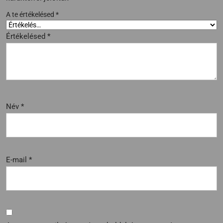
A te értékelésed
*
Értékelésed
*
Név
*
E-mail
*