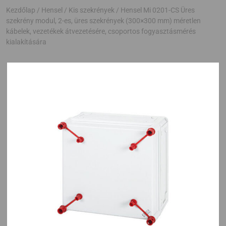
Kezdőlap
/
Hensel
/
Kis szekrények
/ Hensel Mi 0201-CS Üres
szekrény modul, 2-es, üres szekrények (300×300 mm) méretlen
kábelek, vezetékek átvezetésére, csoportos fogyasztásmérés
kialakítására