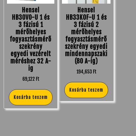
Hensel
Hensel
HB30V0-U 1 és
HB33K0F-U 1 és
3 fázisú 1
3 fázisú 2
mérőhelyes
mérőhelyes
fogyasztásmérő
fogyasztásmérő
szekrény
szekrény egyedi
egyedi vezérelt
mindennapszaki
méréshez 32 A-
(80 A-ig)
ig
194,653
Ft
69,122
Ft
Kosárba teszem
Kosárba teszem