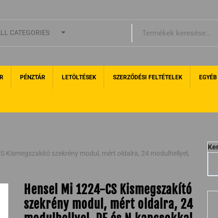
LL CATEGORIES
R
PÉNZTÁR
LETÖLTÉSEK
SZERZŐDÉSI FELTÉTELEK
EGYÉB
Ke
S Kismegszakító szekrény modul, mért oldalra, 24 modulhellyel,
Hensel Mi 1224-CS Kismegszakító
szekrény modul, mért oldalra, 24