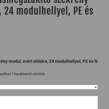
 24 modulhellyel, PE és
ny modul, mért oldalra, 24 modulhellyel, PE és N
mezőket
*
karakterrel jelöltük