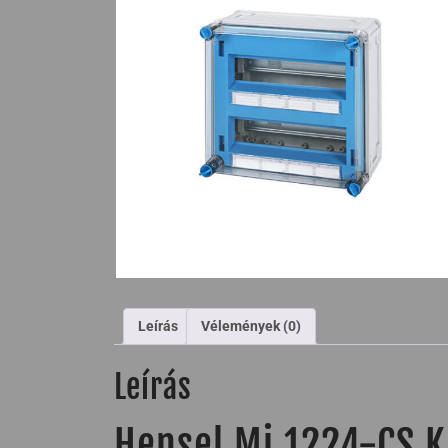
Leírás
Vélemények (0)
Leírás
Hensel Mi 1224-CS K