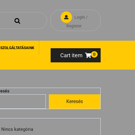
Login /
Register
 SZOLGÁLTATÁSAINK
0
Cart item
resés
Keresés
Nincs kategória