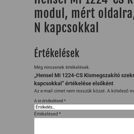
modul, mért oldalra,
N kapcsokkal
Értékelések
Még nincsenek értékelések.
„Hensel Mi 1224-CS Kismegszakító szekré
kapcsokkal” értékelése elsőként
Az e-mail címet nem tesszük közzé.
A kötelező 
A te értékelésed
*
Értékelésed
*