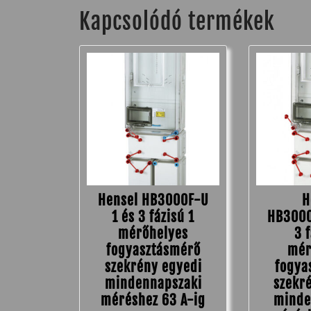
Kapcsolódó termékek
Hensel HB3000F-U
H
1 és 3 fázisú 1
HB3000
mérőhelyes
3 
fogyasztásmérő
mér
szekrény egyedi
fogya
mindennapszaki
szekr
méréshez 63 A-ig
minde