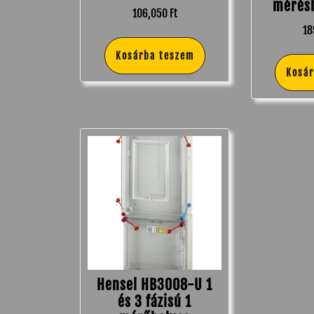
mérésh
106,050
Ft
18
Kosárba teszem
Kosá
Hensel HB3008-U 1
és 3 fázisú 1