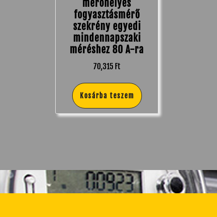
mérőhelyes
fogyasztásmérő
szekrény egyedi
mindennapszaki
méréshez 80 A-ra
70,315
Ft
Kosárba teszem