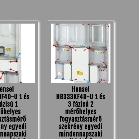
ensel
Hensel
F4D-U 1 és
HB333KF4D-U 1 és
fázisú 1
3 fázisú 2
őhelyes
mérőhelyes
sztásmérő
fogyasztásmérő
ény egyedi
szekrény egyedi
nnapszaki
mindennapszaki