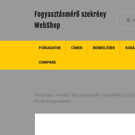
Fogyasztásmérö szekrény
A
WebShop
FIÓKADATOK
CÍMEK
RENDELÉSEK
KOSÁ
COMPARE
Kezdőlap
/
Hensel
/
Kis szekrények
/ Hensel Mi 1224-C
PE és N kapcsokkal