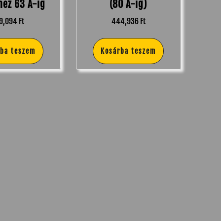
ez 63 A-ig
(80 A-ig)
9,094
Ft
444,936
Ft
rba teszem
Kosárba teszem