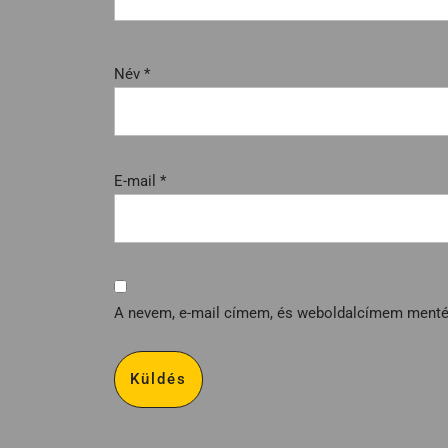
Név
*
E-mail
*
A nevem, e-mail címem, és weboldalcímem ment