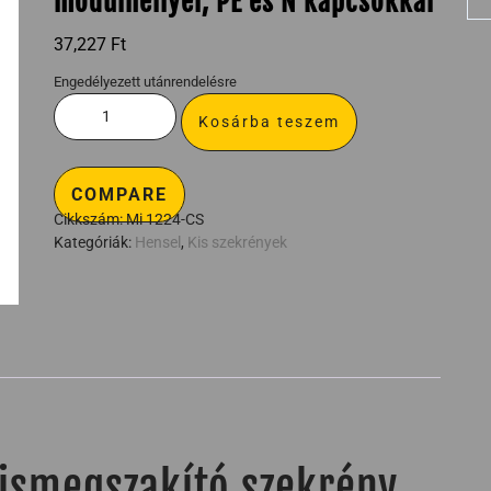
modulhellyel, PE és N kapcsokkal
37,227
Ft
Engedélyezett utánrendelésre
Kosárba teszem
COMPARE
Cikkszám:
Mi 1224-CS
Kategóriák:
Hensel
,
Kis szekrények
ismegszakító szekrény