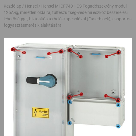
Kezdőlap
/
Hensel
/ Hensel Mi CF7401-CS Fogadószekrény modul
125A-ig, méretlen oldalra, túlfeszültség-védelmi eszköz beszerelési
lehetőséggel, biztosítós terheléskapcsolóval (Fuserblock), csoportos
fogyasztásmérés kialakítására