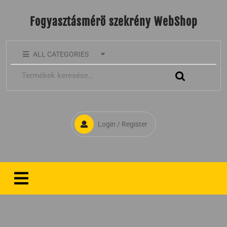
Fogyasztásmérö szekrény WebShop
ALL CATEGORIES
Login / Register