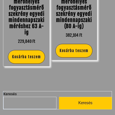
mérőhelyes
mérőhelyes
fogyasztásmérő
fogyasztásmérő
szekrény egyedi
szekrény egyedi
mindennapszaki
mindennapszaki
méréshez 63 A-
(80 A-ig)
ig
382,104
Ft
229,840
Ft
Kosárba teszem
Kosárba teszem
Keresés
Keresés