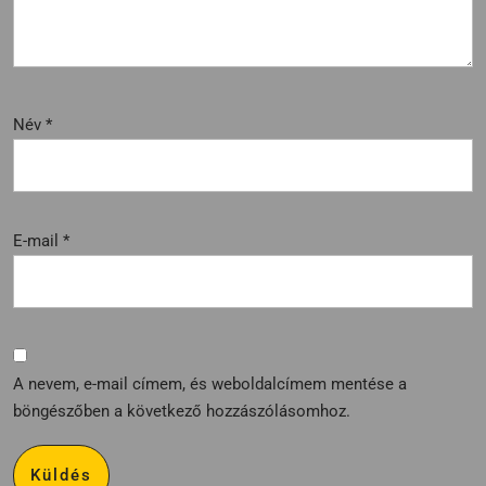
Név
*
E-mail
*
A nevem, e-mail címem, és weboldalcímem mentése a
böngészőben a következő hozzászólásomhoz.