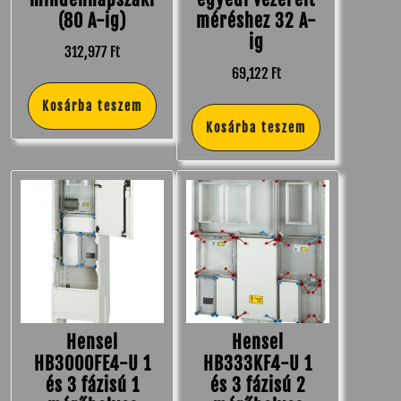
(80 A-ig)
méréshez 32 A-
ig
312,977
Ft
69,122
Ft
Kosárba teszem
Kosárba teszem
Hensel
Hensel
HB3000FE4-U 1
HB333KF4-U 1
és 3 fázisú 1
és 3 fázisú 2