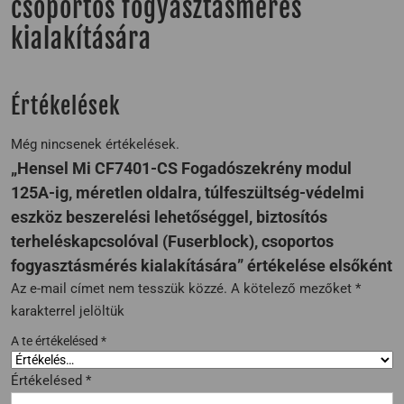
csoportos fogyasztásmérés
kialakítására
Értékelések
Még nincsenek értékelések.
„Hensel Mi CF7401-CS Fogadószekrény modul
125A-ig, méretlen oldalra, túlfeszültség-védelmi
eszköz beszerelési lehetőséggel, biztosítós
terheléskapcsolóval (Fuserblock), csoportos
fogyasztásmérés kialakítására” értékelése elsőként
Az e-mail címet nem tesszük közzé.
A kötelező mezőket
*
karakterrel jelöltük
A te értékelésed
*
Értékelésed
*