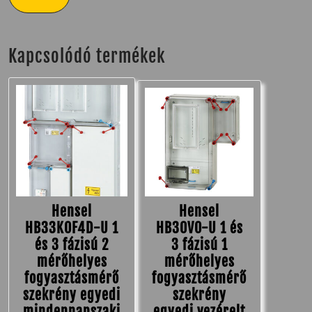
Kapcsolódó termékek
Hensel
Hensel
HB33K0F4D-U 1
HB30V0-U 1 és
és 3 fázisú 2
3 fázisú 1
mérőhelyes
mérőhelyes
fogyasztásmérő
fogyasztásmérő
szekrény egyedi
szekrény
mindennapszaki
egyedi vezérelt