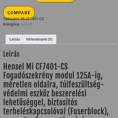
COMPARE
Cikkszám:
Mi CF7401-CS
Kategória:
Hensel
Leírás
Vélemények (0)
Leírás
Hensel Mi CF7401-CS
Fogadószekrény modul 125A-ig,
méretlen oldalra, túlfeszültség-
védelmi eszköz beszerelési
lehetőséggel, biztosítós
terheléskapcsolóval (Fuserblock),