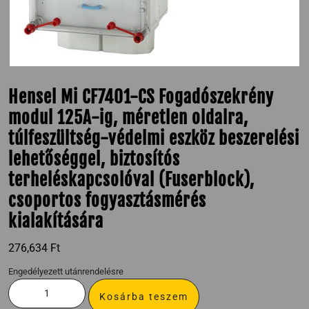
Hensel Mi CF7401-CS Fogadószekrény
modul 125A-ig, méretlen oldalra,
túlfeszültség-védelmi eszköz beszerelési
lehetőséggel, biztosítós
terheléskapcsolóval (Fuserblock),
csoportos fogyasztásmérés
kialakítására
276,634
Ft
Engedélyezett utánrendelésre
Kosárba teszem