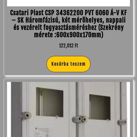
Csatari Plast CSP 34362200 PVT 6060 Á-V KF
– SK Háromfázisú, két mérőhelyes, nappali
és vezérelt fogyasztásméréshez (Szekrény
mérete :600x900x170mm)
122,012
Ft
Kosárba teszem