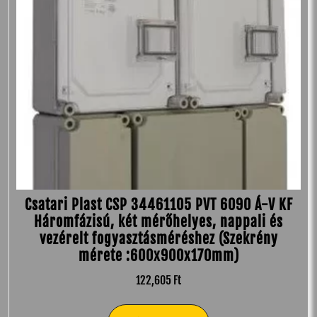
Csatari Plast CSP 34461105 PVT 6090 Á-V KF
Háromfázisú, két mérőhelyes, nappali és
vezérelt fogyasztásméréshez (Szekrény
mérete :600x900x170mm)
122,605
Ft