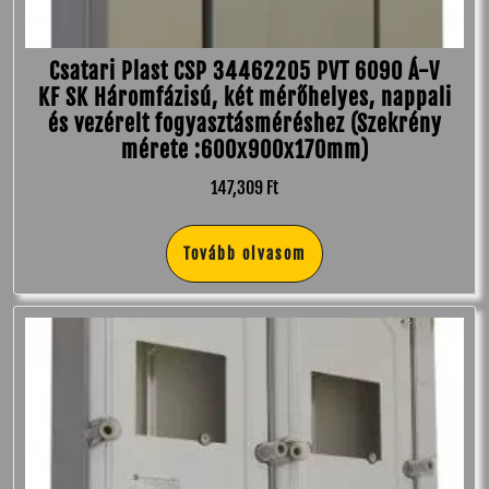
Csatari Plast CSP 34462205 PVT 6090 Á-V
KF SK Háromfázisú, két mérőhelyes, nappali
és vezérelt fogyasztásméréshez (Szekrény
mérete :600x900x170mm)
147,309
Ft
Tovább olvasom