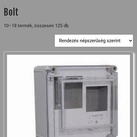
Bolt
10–18 termék, összesen 125 db