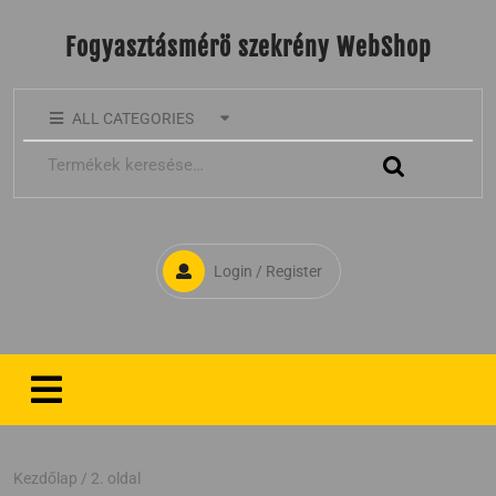
Fogyasztásmérö szekrény WebShop
ALL CATEGORIES
Login / Register
Kezdőlap
/ 2. oldal