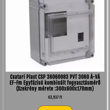
Csatari Plast CSP 36060083 PVT 3060 Á-VÁ
EF-Fm Egyfázisú kombinált fogyasztásmérő
(Szekrény mérete :300x600x170mm)
63,937
Ft