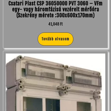
Csatari Plast CSP 36050000 PVT 3060 – VFm
egy- vagy háromfázisú vezérelt mérőóra
(Szekrény mérete :300x600x170mm)
41,048
Ft
Tovább olvasom