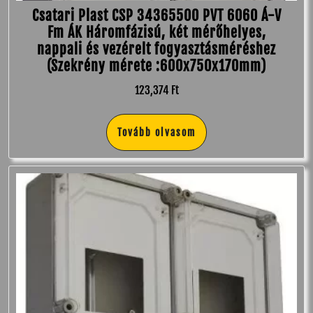
Csatari Plast CSP 34365500 PVT 6060 Á-V
Fm ÁK Háromfázisú, két mérőhelyes,
nappali és vezérelt fogyasztásméréshez
(Szekrény mérete :600x750x170mm)
123,374
Ft
Tovább olvasom