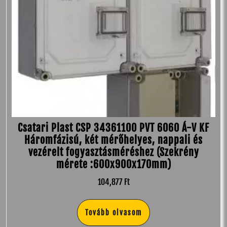
Csatari Plast CSP 34361100 PVT 6060 Á-V KF
Háromfázisú, két mérőhelyes, nappali és
vezérelt fogyasztásméréshez (Szekrény
mérete :600x900x170mm)
104,877
Ft
Tovább olvasom