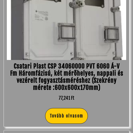
Csatari Plast CSP 34060000 PVT 6060 Á-V
Fm Háromfázisú, két mérőhelyes, nappali és
vezérelt fogyasztásméréshez (Szekrény
mérete :600x600x170mm)
77,241
Ft
Tovább olvasom