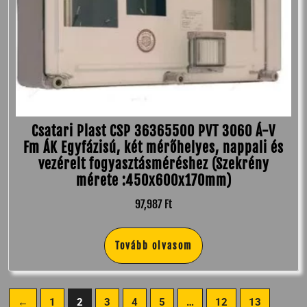
Csatari Plast CSP 36365500 PVT 3060 Á-V
Fm ÁK Egyfázisú, két mérőhelyes, nappali és
vezérelt fogyasztásméréshez (Szekrény
mérete :450x600x170mm)
97,987
Ft
Tovább olvasom
←
1
2
3
4
5
…
12
13