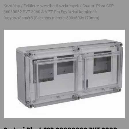
Kezdőlap
/
Felületre szerelhető szekrények
/ Csatari Plast CSP
36060082 PVT 3060 Á-V EF-Fm Egyfázisú kombinált
fogyasztásmérő (Szekrény mérete :300x600x170mm)