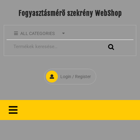
Fogyasztásmérö szekrény WebShop
ALL CATEGORIES
Login / Register