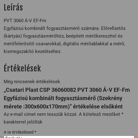
Leírás
PVT 3060 Á-V EF-Fm
Egyfázisú kombinált fogyasztásmérő számára. Előrefizetős
(kártyás) fogyasztásmérőhöz, beépített mérőkereszttel és
mérőfelerősítő csavarokkal, digitális mérőablakkal a mérő,
kismegszakító kezeléséhez.
Értékelések
Még nincsenek értékelések.
„Csatari Plast CSP 36060082 PVT 3060 Á-V EF-Fm
Egyfázisú kombinált fogyasztásmérő (Szekrény
mérete :300x600x170mm)” értékelése elsőként
Az e-mail címet nem tesszük közzé.
A kötelező mezőket
*
karakterrel jelöltük
A te értékelésed
*