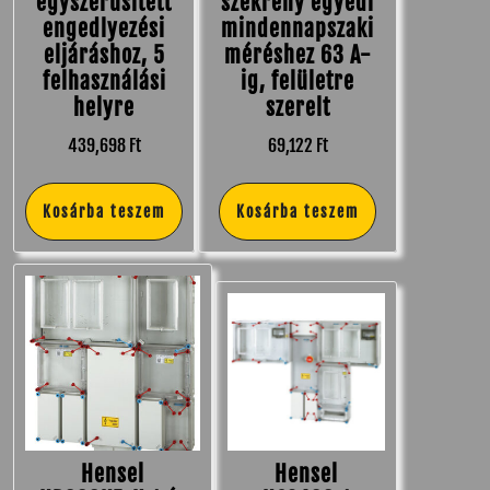
egyszerűsített
szekrény egyedi
engedlyezési
mindennapszaki
eljáráshoz, 5
méréshez 63 A-
felhasználási
ig, felületre
helyre
szerelt
439,698
Ft
69,122
Ft
Kosárba teszem
Kosárba teszem
Hensel
Hensel