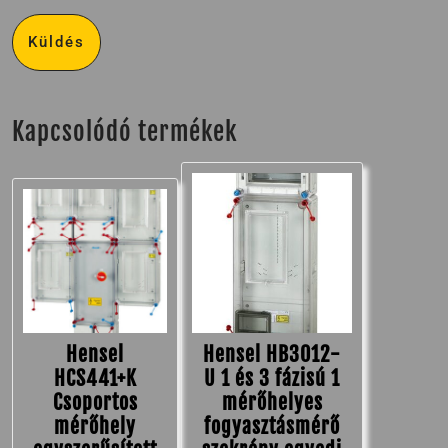
Kapcsolódó termékek
Hensel
Hensel HB3012-
HCS441+K
U 1 és 3 fázisú 1
Csoportos
mérőhelyes
mérőhely
fogyasztásmérő