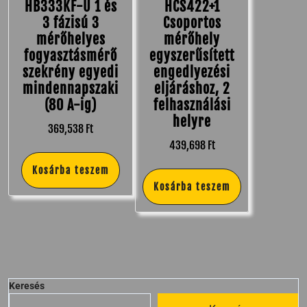
HB333KF-U 1 és
HCS422+1
3 fázisú 3
Csoportos
mérőhelyes
mérőhely
fogyasztásmérő
egyszerűsített
szekrény egyedi
engedlyezési
mindennapszaki
eljáráshoz, 2
(80 A-ig)
felhasználási
helyre
369,538
Ft
439,698
Ft
Kosárba teszem
Kosárba teszem
Keresés