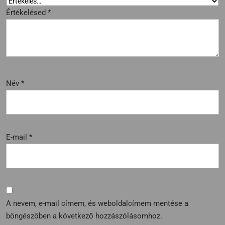
Értékelésed
*
Név
*
E-mail
*
A nevem, e-mail címem, és weboldalcímem mentése a
böngészőben a következő hozzászólásomhoz.