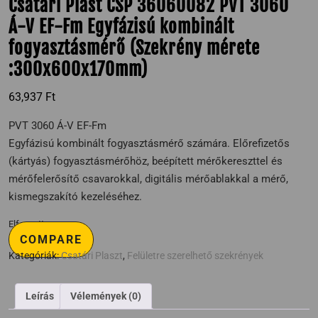
Csatari Plast CSP 36060082 PVT 3060
Á-V EF-Fm Egyfázisú kombinált
fogyasztásmérő (Szekrény mérete
:300x600x170mm)
63,937
Ft
PVT 3060 Á-V EF-Fm
Egyfázisú kombinált fogyasztásmérő számára. Előrefizetős
(kártyás) fogyasztásmérőhöz, beépített mérőkereszttel és
mérőfelerősítő csavarokkal, digitális mérőablakkal a mérő,
kismegszakító kezeléséhez.
Elfogyott
COMPARE
Kategóriák:
Csatári Plaszt
,
Felületre szerelhető szekrények
Leírás
Vélemények (0)