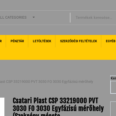
LL CATEGORIES
R
PÉNZTÁR
LETÖLTÉSEK
SZERZŐDÉSI FELTÉTELEK
EGYÉB
Ke
Plast CSP 33219000 PVT 3030 FO 3030 Egyfázisú mérőhely
Csatari Plast CSP 33219000 PVT
3030 FO 3030 Egyfázisú mérőhely