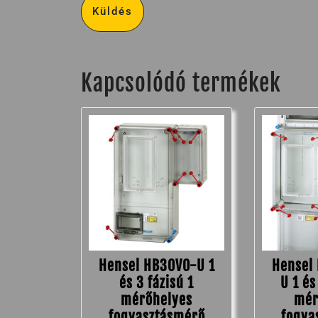
Kapcsolódó termékek
Hensel HB30V0-U 1
Hensel
és 3 fázisú 1
U 1 és
mérőhelyes
mér
fogyasztásmérő
fogya