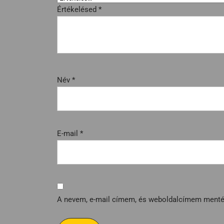
Értékelésed
*
Név
*
E-mail
*
A nevem, e-mail címem, és weboldalcímem ment