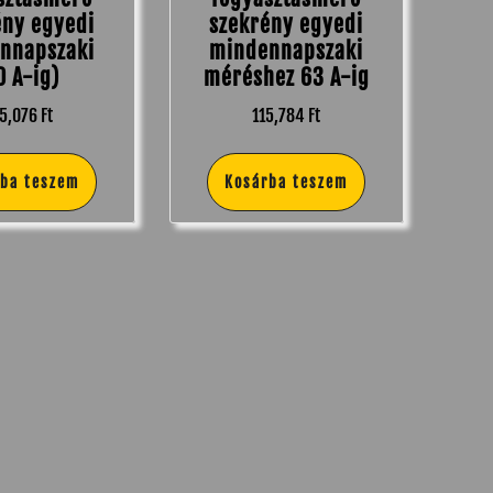
ény egyedi
szekrény egyedi
nnapszaki
mindennapszaki
0 A-ig)
méréshez 63 A-ig
5,076
Ft
115,784
Ft
rba teszem
Kosárba teszem