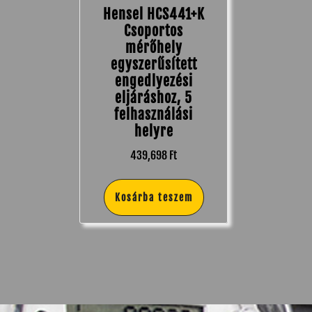
Hensel HCS441+K
Csoportos
mérőhely
egyszerűsített
engedlyezési
eljáráshoz, 5
felhasználási
helyre
439,698
Ft
Kosárba teszem