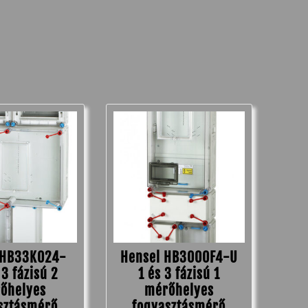
 HB33K024-
Hensel HB3000F4-U
 3 fázisú 2
1 és 3 fázisú 1
őhelyes
mérőhelyes
sztásmérő
fogyasztásmérő