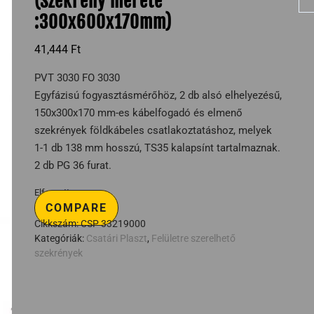
(Szekrény mérete
:300x600x170mm)
41,444
Ft
PVT 3030 FO 3030
Egyfázisú fogyasztásmérőhöz, 2 db alsó elhelyezésű,
150x300x170 mm-es kábelfogadó és elmenő
szekrények földkábeles csatlakoztatáshoz, melyek
1-1 db 138 mm hosszú, TS35 kalapsínt tartalmaznak.
2 db PG 36 furat.
Elfogyott
COMPARE
Cikkszám:
CSP 33219000
Kategóriák:
Csatári Plaszt
,
Felületre szerelhető
szekrények