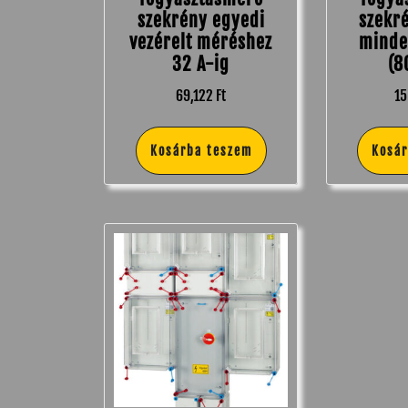
szekrény egyedi
szekr
vezérelt méréshez
minde
32 A-ig
(8
69,122
Ft
15
Kosárba teszem
Kosá