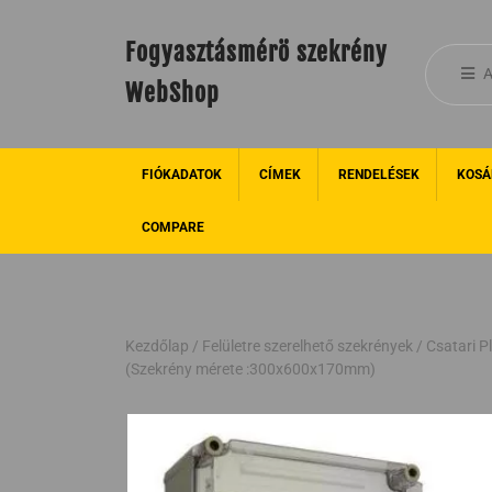
Fogyasztásmérö szekrény
A
WebShop
FIÓKADATOK
CÍMEK
RENDELÉSEK
KOSÁ
COMPARE
Kezdőlap
/
Felületre szerelhető szekrények
/ Csatari 
(Szekrény mérete :300x600x170mm)