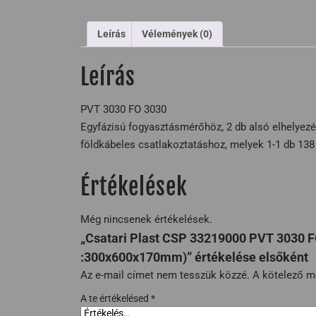
Leírás
Vélemények (0)
Leírás
PVT 3030 FO 3030
Egyfázisú fogyasztásmérőhöz, 2 db alsó elhelye
földkábeles csatlakoztatáshoz, melyek 1-1 db 138
Értékelések
Még nincsenek értékelések.
„Csatari Plast CSP 33219000 PVT 3030 F
:300x600x170mm)” értékelése elsőként
Az e-mail címet nem tesszük közzé.
A kötelező 
A te értékelésed
*