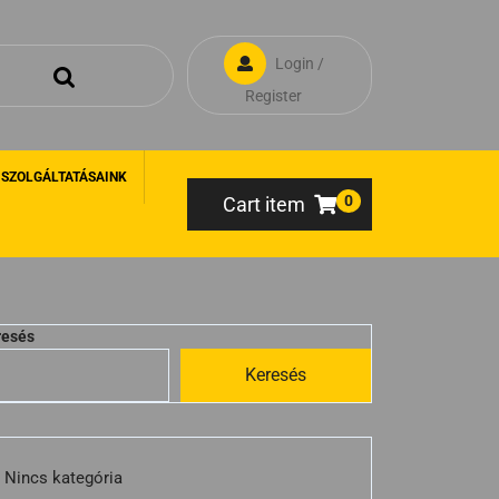
Login /
Register
 SZOLGÁLTATÁSAINK
0
Cart item
resés
Keresés
Nincs kategória