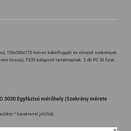
zésű, 150x300x170 mm-es kábelfogadó és elmenő szekrények
 mm hosszú, TS35 kalapsínt tartalmaznak. 2 db PG 36 furat.
O 3030 Egyfázisú mérőhely (Szekrény mérete
mezőket
*
karakterrel jelöltük