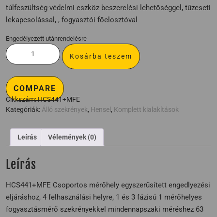
túlfeszültség-védelmi eszköz beszerelési lehetőséggel, tűzeseti
lekapcsolással, , fogyasztói főelosztóval
Engedélyezett utánrendelésre
Kosárba teszem
COMPARE
Cikkszám:
HCS441+MFE
Kategóriák:
Álló szekrények
,
Hensel
,
Komplett kialakítások
Leírás
Vélemények (0)
Leírás
HCS441+MFE Csoportos mérőhely egyszerűsített engedlyezési
eljáráshoz, 4 felhasználási helyre, 1 és 3 fázisú 1 mérőhelyes
fogyasztásmérő szekrényekkel mindennapszaki méréshez 63