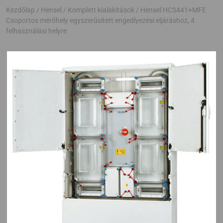
Kezdőlap
/
Hensel
/
Komplett kialakítások
/ Hensel HCS441+MFE
Csoportos mérőhely egyszerűsített engedlyezési eljáráshoz, 4
felhasználási helyre