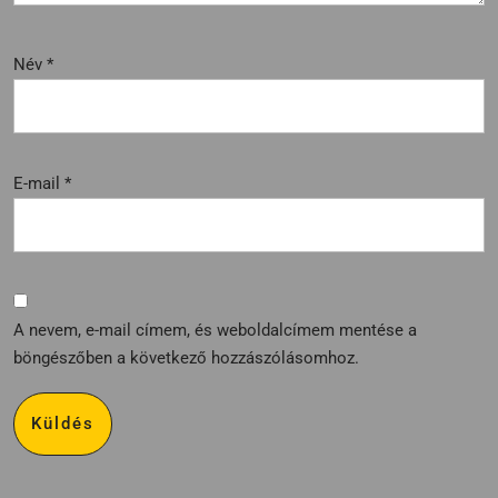
Név
*
E-mail
*
A nevem, e-mail címem, és weboldalcímem mentése a
böngészőben a következő hozzászólásomhoz.