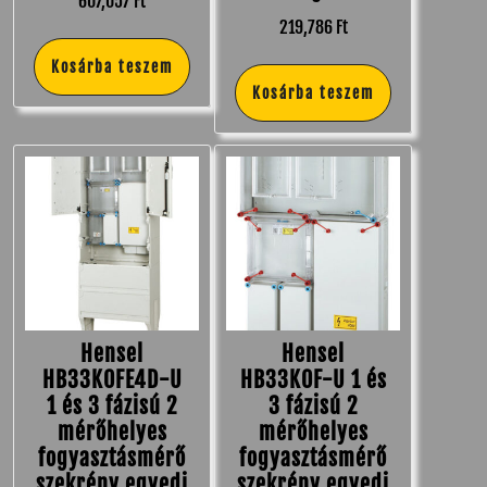
607,057
Ft
219,786
Ft
Kosárba teszem
Kosárba teszem
Hensel
Hensel
HB33K0FE4D-U
HB33K0F-U 1 és
1 és 3 fázisú 2
3 fázisú 2
mérőhelyes
mérőhelyes
fogyasztásmérő
fogyasztásmérő
szekrény egyedi
szekrény egyedi