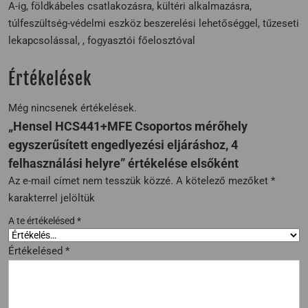
A-ig, földkábeles csatlakozásra, kültéri alkalmazásra,
túlfeszültség-védelmi eszköz beszerelési lehetőséggel, tűzeseti
lekapcsolással, , fogyasztói főelosztóval
Értékelések
Még nincsenek értékelések.
„Hensel HCS441+MFE Csoportos mérőhely
egyszerűsített engedlyezési eljáráshoz, 4
felhasználási helyre” értékelése elsőként
Az e-mail címet nem tesszük közzé.
A kötelező mezőket
*
karakterrel jelöltük
A te értékelésed
*
Értékelésed
*