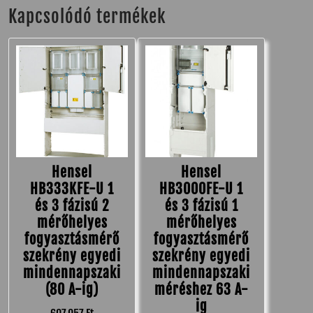
Kapcsolódó termékek
Hensel
Hensel
HB333KFE-U 1
HB3000FE-U 1
és 3 fázisú 2
és 3 fázisú 1
mérőhelyes
mérőhelyes
fogyasztásmérő
fogyasztásmérő
szekrény egyedi
szekrény egyedi
mindennapszaki
mindennapszaki
(80 A-ig)
méréshez 63 A-
ig