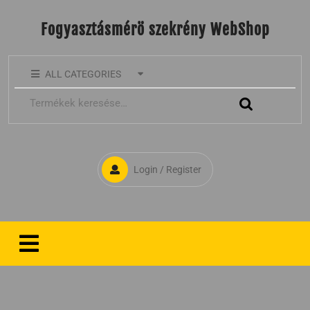
Fogyasztásmérö szekrény WebShop
ALL CATEGORIES
Login / Register