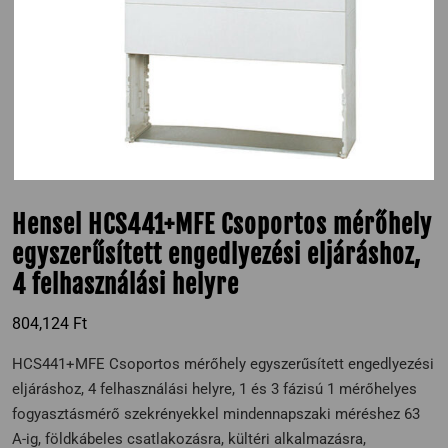
Hensel HCS441+MFE Csoportos mérőhely
egyszerűsített engedlyezési eljáráshoz,
4 felhasználási helyre
804,124
Ft
HCS441+MFE Csoportos mérőhely egyszerűsített engedlyezési
eljáráshoz, 4 felhasználási helyre, 1 és 3 fázisú 1 mérőhelyes
fogyasztásmérő szekrényekkel mindennapszaki méréshez 63
A-ig, földkábeles csatlakozásra, kültéri alkalmazásra,