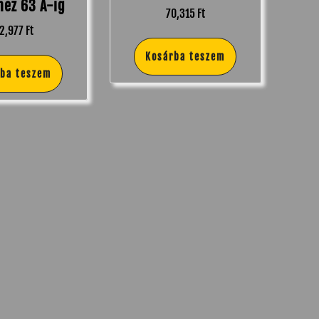
ez 63 A-ig
70,315
Ft
12,977
Ft
Kosárba teszem
rba teszem