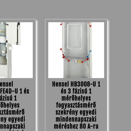
ensel
Hensel HB3008-U 1
FE4D-U 1 és
és 3 fázisú 1
fázisú 1
mérőhelyes
őhelyes
fogyasztásmérő
sztásmérő
szekrény egyedi
ény egyedi
mindennapszaki
nnapszaki
méréshez 80 A-ra