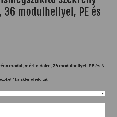
, 36 modulhellyel, PE és
ny modul, mért oldalra, 36 modulhellyel, PE és N
mezőket
*
karakterrel jelöltük