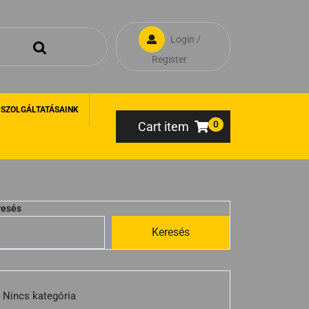
Login /
Register
 SZOLGÁLTATÁSAINK
0
Cart item
resés
Keresés
Nincs kategória