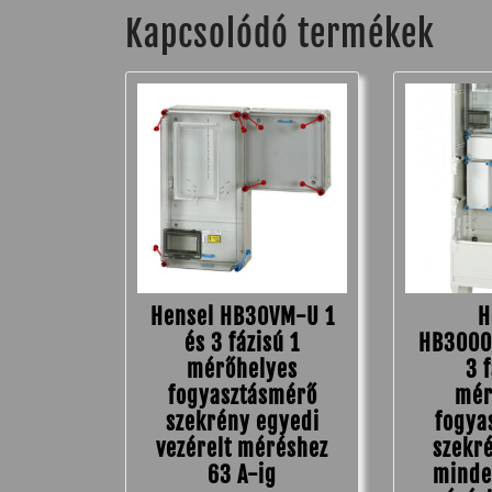
Kapcsolódó termékek
Hensel HB30VM-U 1
H
és 3 fázisú 1
HB3000
mérőhelyes
3 
fogyasztásmérő
mér
szekrény egyedi
fogya
vezérelt méréshez
szekr
63 A-ig
minde