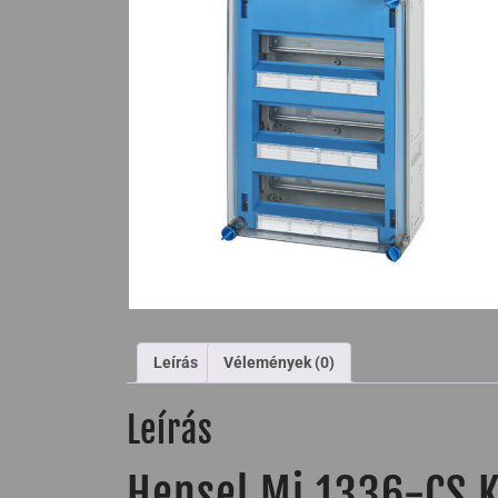
Leírás
Vélemények (0)
Leírás
Hensel Mi 1336-CS K