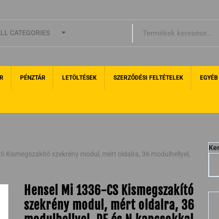
LL CATEGORIES
R
PÉNZTÁR
LETÖLTÉSEK
SZERZŐDÉSI FELTÉTELEK
EGYÉB
Ke
S Kismegszakító szekrény modul, mért oldalra, 36 modulhellyel,
Hensel Mi 1336-CS Kismegszakító
szekrény modul, mért oldalra, 36