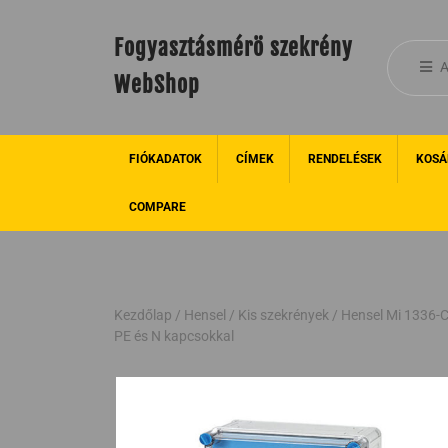
Fogyasztásmérö szekrény
A
WebShop
FIÓKADATOK
CÍMEK
RENDELÉSEK
KOSÁ
COMPARE
Kezdőlap
/
Hensel
/
Kis szekrények
/ Hensel Mi 1336-C
PE és N kapcsokkal