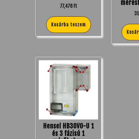
mérésh
77,478
Ft
3
Kosárba teszem
Kosá
Hensel HB30V0-U 1
és 3 fázisú 1