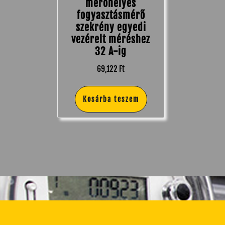
mérőhelyes
fogyasztásmérő
szekrény egyedi
vezérelt méréshez
32 A-ig
69,122
Ft
Kosárba teszem