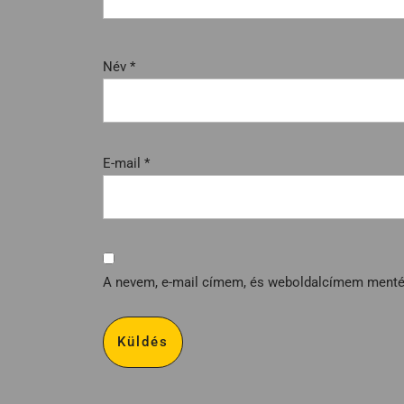
Név
*
E-mail
*
A nevem, e-mail címem, és weboldalcímem ment