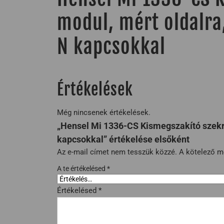
modul, mért oldalra
N kapcsokkal
Értékelések
Még nincsenek értékelések.
„Hensel Mi 1336-CS Kismegszakító szekré
kapcsokkal” értékelése elsőként
Az e-mail címet nem tesszük közzé.
A kötelező 
A te értékelésed
*
Értékelésed
*