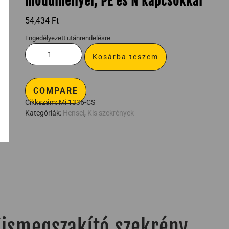
modulhellyel, PE és N kapcsokkal
54,434
Ft
Engedélyezett utánrendelésre
Kosárba teszem
COMPARE
Cikkszám:
Mi 1336-CS
Kategóriák:
Hensel
,
Kis szekrények
ismegszakító szekrény