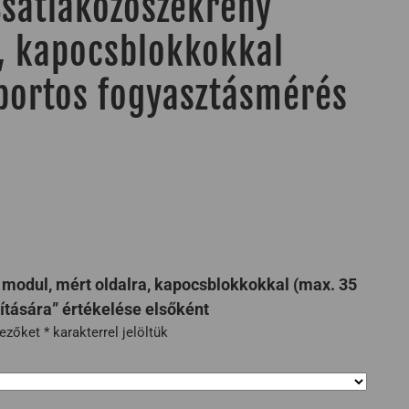
satlakozószekrény
, kapocsblokkokkal
portos fogyasztásmérés
modul, mért oldalra, kapocsblokkokkal (max. 35
tására” értékelése elsőként
mezőket
*
karakterrel jelöltük