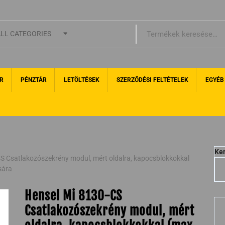
LL CATEGORIES
R
PÉNZTÁR
LETÖLTÉSEK
SZERZŐDÉSI FELTÉTELEK
EGYÉB
Ke
S Csatlakozószekrény modul, mért oldalra, kapocsblokkokkal
sára
Hensel Mi 8130-CS
Csatlakozószekrény modul, mért