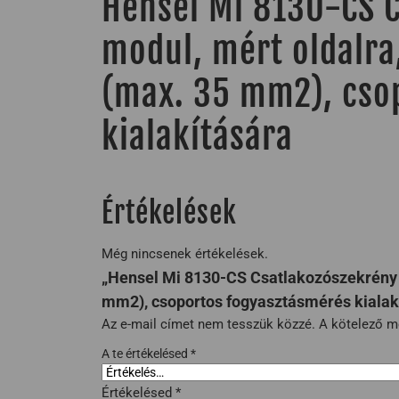
Hensel Mi 8130-CS C
modul, mért oldalra
(max. 35 mm2), cso
kialakítására
Értékelések
Még nincsenek értékelések.
„Hensel Mi 8130-CS Csatlakozószekrény 
mm2), csoportos fogyasztásmérés kialakí
Az e-mail címet nem tesszük közzé.
A kötelező 
A te értékelésed
*
Értékelésed
*