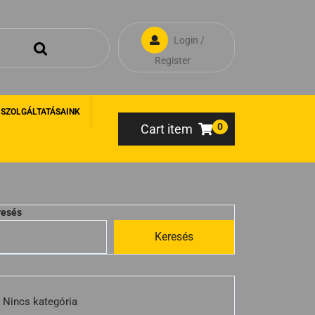
Login /
Register
 SZOLGÁLTATÁSAINK
0
Cart item
resés
Keresés
Nincs kategória