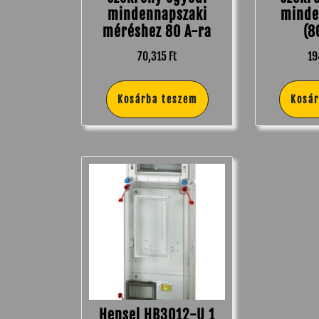
mindennapszaki
minde
méréshez 80 A-ra
(8
70,315
Ft
19
Kosárba teszem
Kosá
Hensel HB3012-U 1