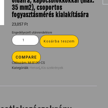
oldalra, kapocsblokkokkal (max.
35 mm2), csoportos
fogyasztásmérés kialakítására
23,057
Ft
Engedélyezett utánrendelésre
Kosárba teszem
COMPARE
Cikkszám:
Mi 8130-CS
Kategóriák:
Hensel
,
Kis szekrények