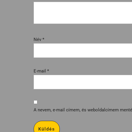
Név
*
E-mail
*
A nevem, e-mail címem, és weboldalcímem ment