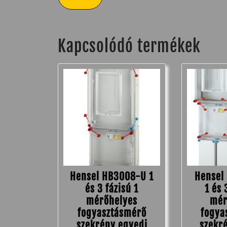
Kapcsolódó termékek
Hensel HB3008-U 1
Hensel
és 3 fázisú 1
1 és 
mérőhelyes
mér
fogyasztásmérő
fogya
szekrény egyedi
szekr