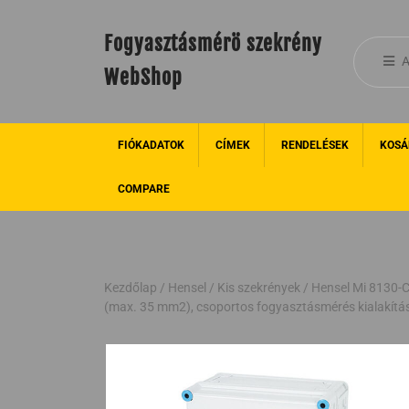
Fogyasztásmérö szekrény
A
WebShop
FIÓKADATOK
CÍMEK
RENDELÉSEK
KOSÁ
COMPARE
Kezdőlap
/
Hensel
/
Kis szekrények
/ Hensel Mi 8130-C
(max. 35 mm2), csoportos fogyasztásmérés kialakítá