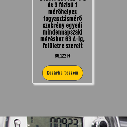
és 3 fázisú 1
mérőhelyes
fogyasztásmérő
szekrény egyedi
mindennapszaki
méréshez 63 A-ig,
felületre szerelt
69,122
Ft
Kosárba teszem