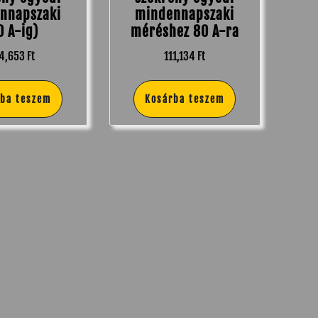
nnapszaki
mindennapszaki
0 A-ig)
méréshez 80 A-ra
4,653
Ft
111,134
Ft
rba teszem
Kosárba teszem