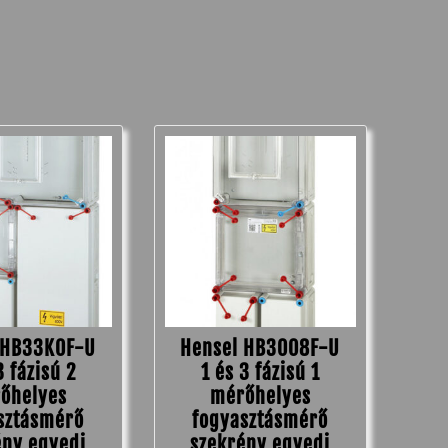
 HB33K0F-U
Hensel HB3008F-U
3 fázisú 2
1 és 3 fázisú 1
őhelyes
mérőhelyes
sztásmérő
fogyasztásmérő
ény egyedi
szekrény egyedi