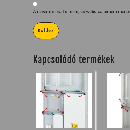
A nevem, e-mail címem, és weboldalcímem ment
Kapcsolódó termékek