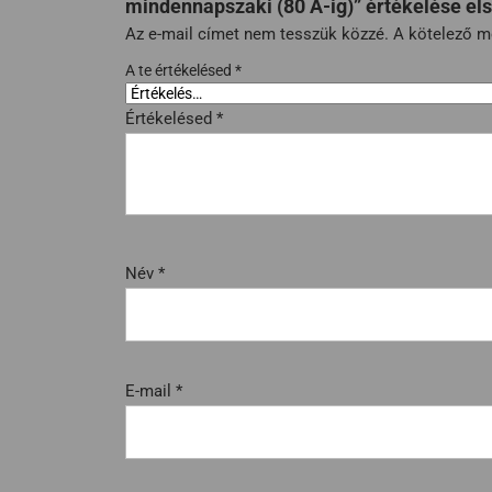
mindennapszaki (80 A-ig)” értékelése el
Az e-mail címet nem tesszük közzé.
A kötelező 
A te értékelésed
*
Értékelésed
*
Név
*
E-mail
*