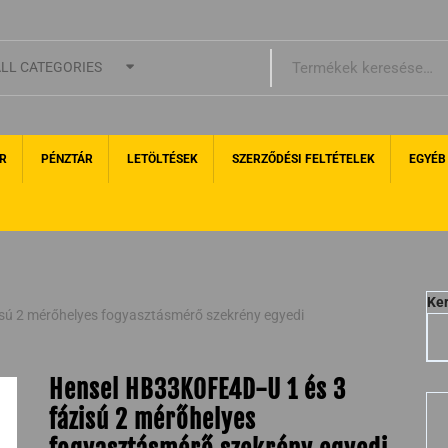
LL CATEGORIES
R
PÉNZTÁR
LETÖLTÉSEK
SZERZŐDÉSI FELTÉTELEK
EGYÉB
Ke
sú 2 mérőhelyes fogyasztásmérő szekrény egyedi
Hensel HB33K0FE4D-U 1 és 3
fázisú 2 mérőhelyes