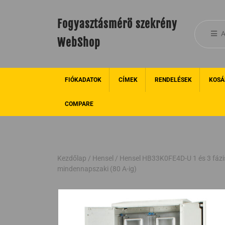
Fogyasztásmérö szekrény
A
WebShop
FIÓKADATOK
CÍMEK
RENDELÉSEK
KOSÁ
COMPARE
Kezdőlap
/
Hensel
/ Hensel HB33K0FE4D-U 1 és 3 fázi
mindennapszaki (80 A-ig)