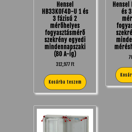
Hensel
Hensel
HB33K0F4D-U 1 és
és 3
3 fázisú 2
mér
mérőhelyes
fogya
fogyasztásmérő
szekr
szekrény egyedi
minde
mindennapszaki
mérésh
(80 A-ig)
7
312,977
Ft
Kosá
Kosárba teszem