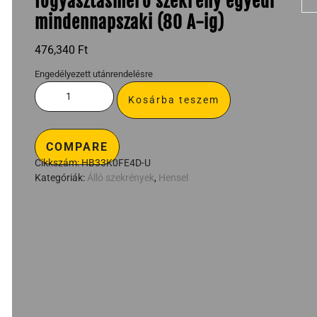
fogyasztásmérő szekrény egyedi
mindennapszaki (80 A-ig)
476,340
Ft
Engedélyezett utánrendelésre
Kosárba teszem
COMPARE
Cikkszám:
HB33K0FE4D-U
Kategóriák:
Álló szekrények
,
Hensel