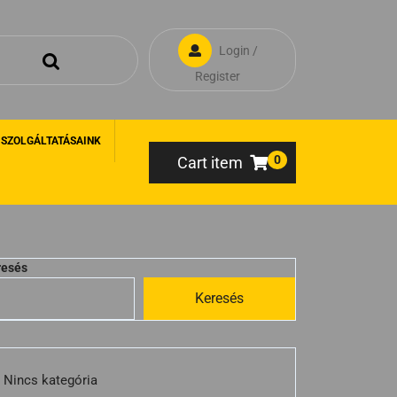
Login /
Register
 SZOLGÁLTATÁSAINK
0
Cart item
resés
Keresés
Nincs kategória