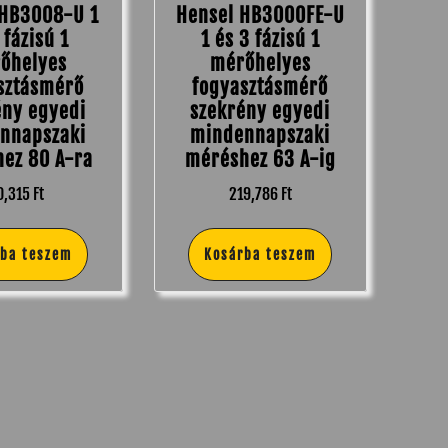
 HB3008-U 1
Hensel HB3000FE-U
 fázisú 1
1 és 3 fázisú 1
őhelyes
mérőhelyes
sztásmérő
fogyasztásmérő
ény egyedi
szekrény egyedi
nnapszaki
mindennapszaki
ez 80 A-ra
méréshez 63 A-ig
0,315
Ft
219,786
Ft
rba teszem
Kosárba teszem