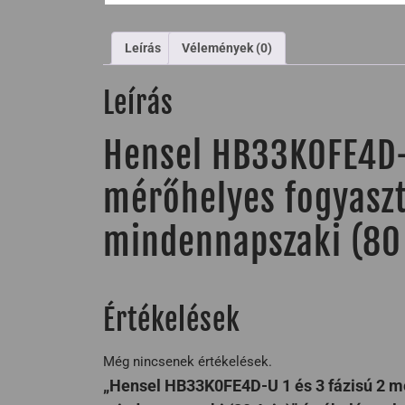
Leírás
Vélemények (0)
Leírás
Hensel HB33K0FE4D-U
mérőhelyes fogyasz
mindennapszaki (80 
Értékelések
Még nincsenek értékelések.
„Hensel HB33K0FE4D-U 1 és 3 fázisú 2 m