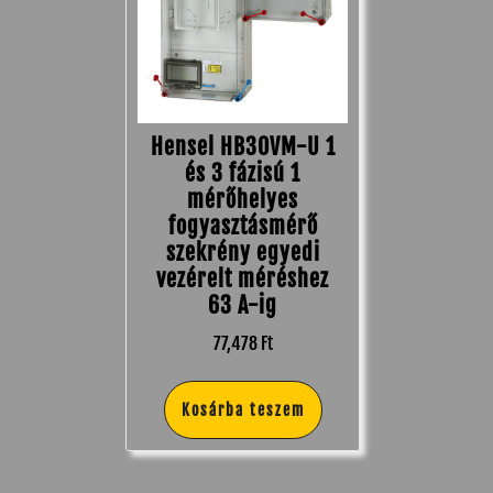
Hensel HB30VM-U 1
és 3 fázisú 1
mérőhelyes
fogyasztásmérő
szekrény egyedi
vezérelt méréshez
63 A-ig
77,478
Ft
Kosárba teszem