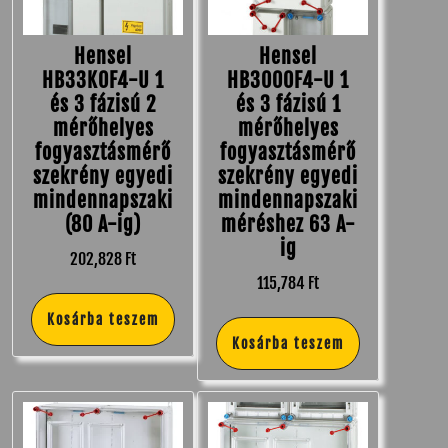
Hensel
Hensel
HB33K0F4-U 1
HB3000F4-U 1
és 3 fázisú 2
és 3 fázisú 1
mérőhelyes
mérőhelyes
fogyasztásmérő
fogyasztásmérő
szekrény egyedi
szekrény egyedi
mindennapszaki
mindennapszaki
(80 A-ig)
méréshez 63 A-
ig
202,828
Ft
115,784
Ft
Kosárba teszem
Kosárba teszem