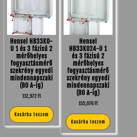
Hensel HB33K0-
Hensel
U 1 és 3 fázisú 2
HB33K024-U 1
mérőhelyes
és 3 fázisú 2
fogyasztásmérő
mérőhelyes
szekrény egyedi
fogyasztásmérő
mindennapszaki
szekrény egyedi
(80 A-ig)
mindennapszaki
(80 A-ig)
112,972
Ft
155,076
Ft
Kosárba teszem
Kosárba teszem