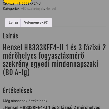
Cikkszám:
HB333KFE4-U
Kategóriák:
Álló szekrények
,
Hensel
Leírás
Vélemények (0)
Leírás
Hensel HB333KFE4-U 1 és 3 fázisú 2
mérőhelyes fogyasztásmérő
szekrény egyedi mindennapszaki
(80 A-ig)
Értékelések
Még nincsenek értékelések.
„Hensel HB333KFE4-U 1 és 3 fázisú 2 mérőhelyes