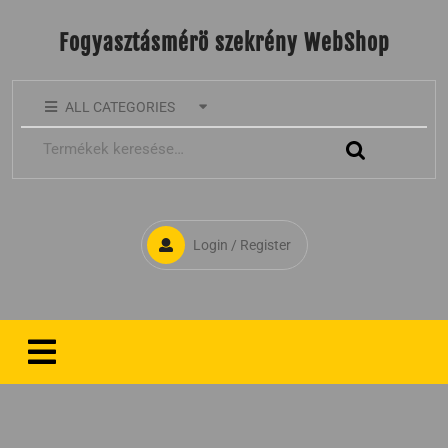
Fogyasztásmérö szekrény WebShop
ALL CATEGORIES
Login / Register