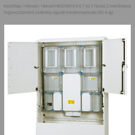
Kezdőlap
/
Hensel
/ Hensel HB333KFE4-U 1 és 3 fázisú 2 mérőhelyes
fogyasztásmérő szekrény egyedi mindennapszaki (80 A-ig)