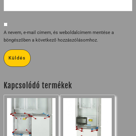
A nevem, e-mail címem, és weboldalcímem mentése a
böngészőben a következő hozzászólásomhoz.
Kapcsolódó termékek