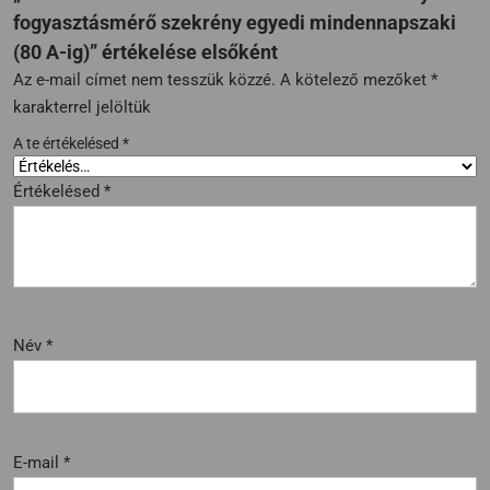
fogyasztásmérő szekrény egyedi mindennapszaki
(80 A-ig)” értékelése elsőként
Az e-mail címet nem tesszük közzé.
A kötelező mezőket
*
karakterrel jelöltük
A te értékelésed
*
Értékelésed
*
Név
*
E-mail
*