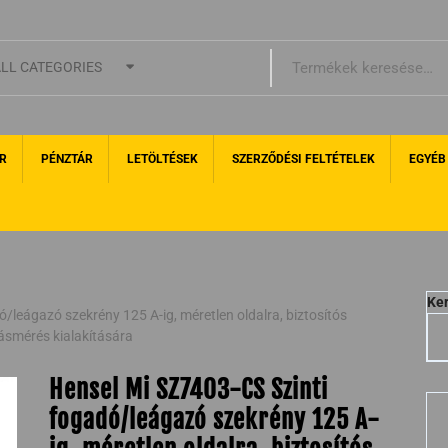
LL CATEGORIES
R
PÉNZTÁR
LETÖLTÉSEK
SZERZŐDÉSI FELTÉTELEK
EGYÉB
Ke
/leágazó szekrény 125 A-ig, méretlen oldalra, biztosítós
ásmérés kialakítására
Hensel Mi SZ7403-CS Szinti
fogadó/leágazó szekrény 125 A-