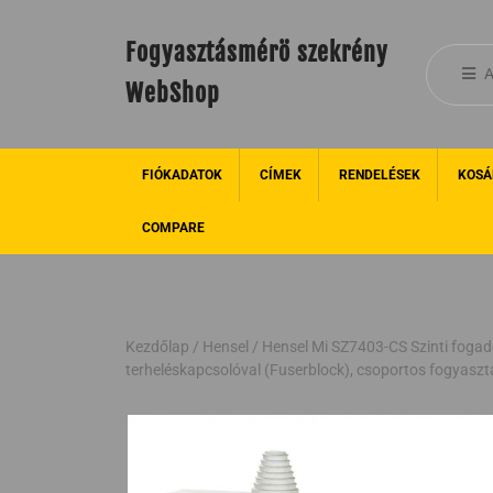
Fogyasztásmérö szekrény
A
WebShop
FIÓKADATOK
CÍMEK
RENDELÉSEK
KOSÁ
COMPARE
Kezdőlap
/
Hensel
/ Hensel Mi SZ7403-CS Szinti fogadó
terheléskapcsolóval (Fuserblock), csoportos fogyaszt