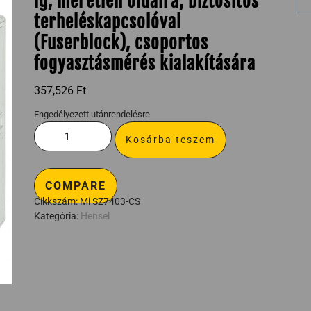
ig, méretlen oldalra, biztosítós
terheléskapcsolóval
(Fuserblock), csoportos
fogyasztásmérés kialakítására
357,526
Ft
Engedélyezett utánrendelésre
Kosárba teszem
COMPARE
Cikkszám:
Mi SZ7403-CS
Kategória:
Hensel