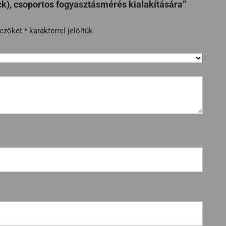
ck), csoportos fogyasztásmérés kialakítására”
mezőket
*
karakterrel jelöltük