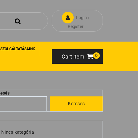
Login /
Register
 SZOLGÁLTATÁSAINK
0
Cart item
resés
Keresés
Nincs kategória