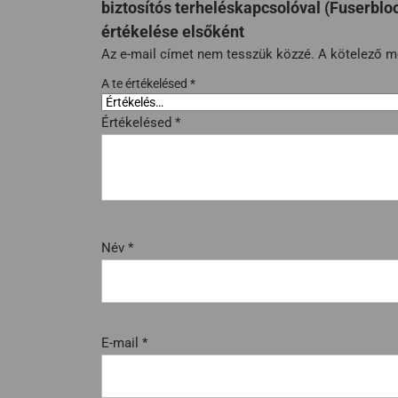
biztosítós terheléskapcsolóval (Fuserblo
értékelése elsőként
Az e-mail címet nem tesszük közzé.
A kötelező 
A te értékelésed
*
Értékelésed
*
Név
*
E-mail
*