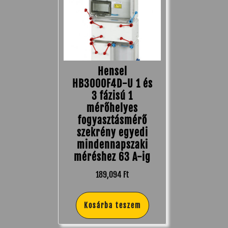
Hensel
HB3000F4D-U 1 és
3 fázisú 1
mérőhelyes
fogyasztásmérő
szekrény egyedi
mindennapszaki
méréshez 63 A-ig
189,094
Ft
Kosárba teszem