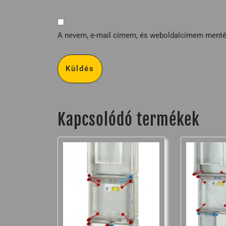
A nevem, e-mail címem, és weboldalcímem ment
Kapcsolódó termékek