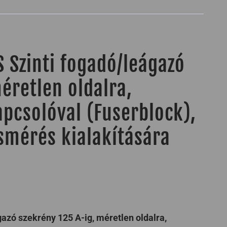
 Szinti fogadó/leágazó
éretlen oldalra,
apcsolóval (Fuserblock),
smérés kialakítására
azó szekrény 125 A-ig, méretlen oldalra,