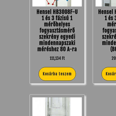
Hensel HB3008F-U
Hensel
1 és 3 fázisú 1
1 és 
mérőhelyes
mér
fogyasztásmérő
fogya
szekrény egyedi
szekr
mindennapszaki
minde
méréshez 80 A-ra
(8
111,134
Ft
20
Kosárba teszem
Kosá