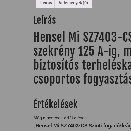
Leírás
Vélemények (0)
Leírás
Hensel Mi SZ7403-CS
szekrény 125 A-ig, m
biztosítós terhelésk
csoportos fogyasztá
Értékelések
Még nincsenek értékelések.
„Hensel Mi SZ7403-CS Szinti fogadó/leág