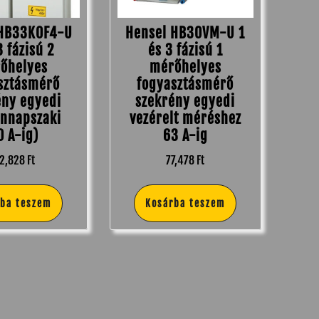
 HB33K0F4-U
Hensel HB30VM-U 1
3 fázisú 2
és 3 fázisú 1
őhelyes
mérőhelyes
sztásmérő
fogyasztásmérő
ény egyedi
szekrény egyedi
nnapszaki
vezérelt méréshez
0 A-ig)
63 A-ig
2,828
Ft
77,478
Ft
rba teszem
Kosárba teszem